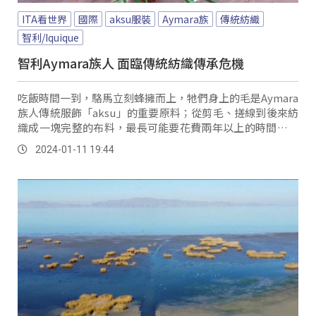
ITA看世界
國際
aksu服裝
Aymara族
傳統紡織
智利/Iquique
智利Aymara族人 面臨傳統紡織傳承危機
吃飯時間一到，駱馬立刻蜂擁而上，牠們身上的毛是Aymara
族人傳統服飾「aksu」的重要原料；從剪毛、搓線到後來紡
織成一塊完整的布料，最長可能要花費兩年以上的時間，費
盡心力以傳統工法製作的aksu是出席重大場合必備的正式服
2024-01-11 19:44
裝。