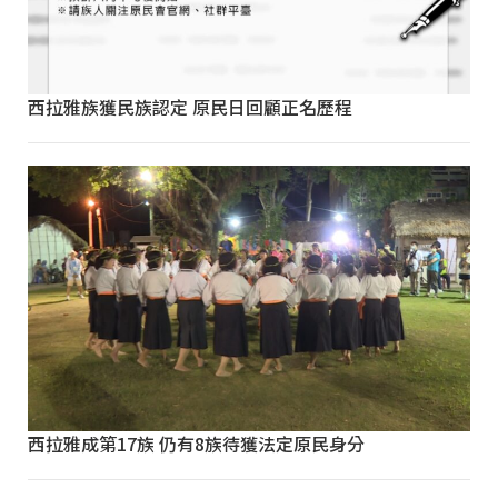
西拉雅族獲民族認定 原民日回顧正名歷程
西拉雅成第17族 仍有8族待獲法定原民身分