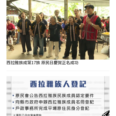
西拉雅族成第17族 原民日慶賀正名成功