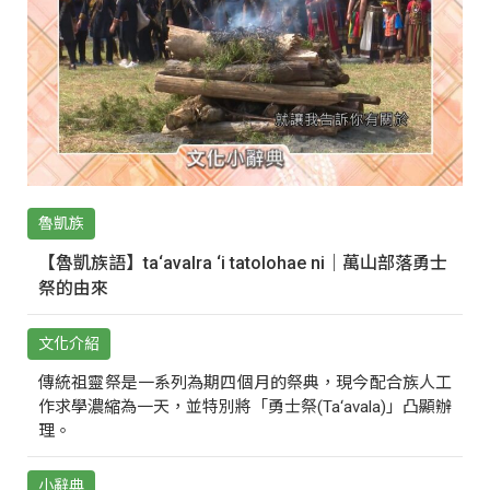
魯凱族
【魯凱族語】ta‘avalra ‘i tatolohae ni｜萬山部落勇士
祭的由來
文化介紹
傳統祖靈祭是一系列為期四個月的祭典，現今配合族人工
作求學濃縮為一天，並特別將「勇士祭(Ta‘avala)」凸顯辦
理。
小辭典