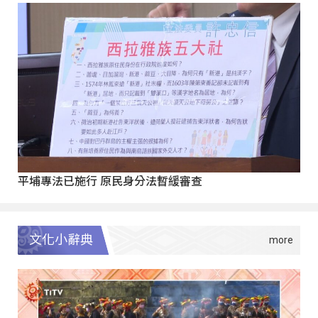
平埔專法已施行 原民身分法暫緩審查
文化小辭典