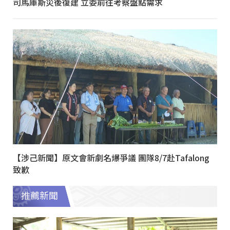
司馬庫斯災後復建 立委前往考察盤點需求
【涉己新聞】原文會新劇名爆爭議 團隊8/7赴Tafalong
致歉
推薦新聞