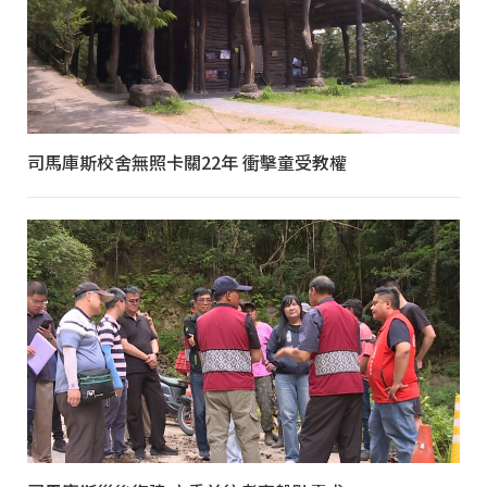
司馬庫斯校舍無照卡關22年 衝擊童受教權