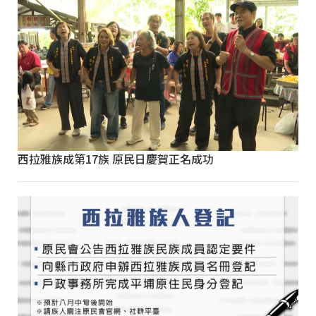
西拉雅族成第17族 原民日慶賀正名成功