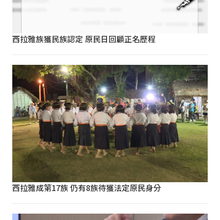
西拉雅族獲民族認定 原民日回顧正名歷程
西拉雅成第17族 仍有8族待獲法定原民身分