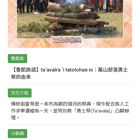
魯凱族
【魯凱族語】ta‘avalra ‘i tatolohae ni｜萬山部落勇士
祭的由來
文化介紹
傳統祖靈祭是一系列為期四個月的祭典，現今配合族人工
作求學濃縮為一天，並特別將「勇士祭(Ta‘avala)」凸顯辦
理。
小辭典