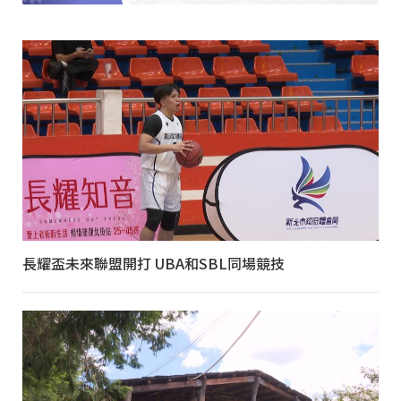
長耀盃未來聯盟開打 UBA和SBL同場競技