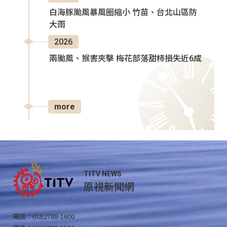
白海豚颱風暴風圈縮小 竹苗、台北山區防
大雨
2026
兩颱風、猴害夾擊 梅花部落甜柿損失近6成
more
TITV NEWS
原視新聞網
電話：(02)2788-1600