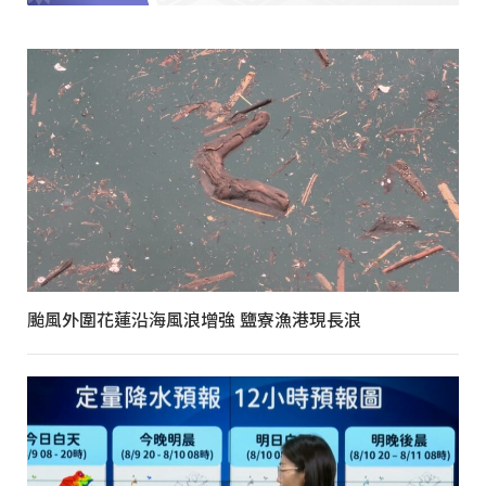
颱風外圍花蓮沿海風浪增強 鹽寮漁港現長浪