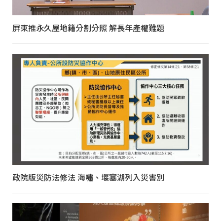
屏東推永久屋地籍分割分照 解長年產權難題
政院版災防法修法 海嘯、堰塞湖列入災害別