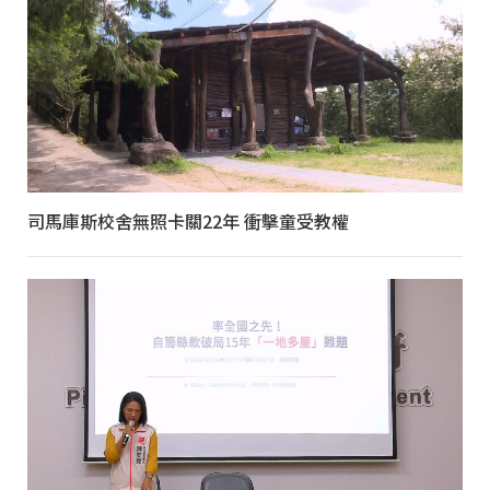
司馬庫斯校舍無照卡關22年 衝擊童受教權