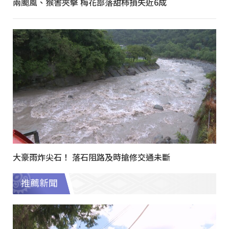
兩颱風、猴害夾擊 梅花部落甜柿損失近6成
大豪雨炸尖石！ 落石阻路及時搶修交通未斷
推薦新聞