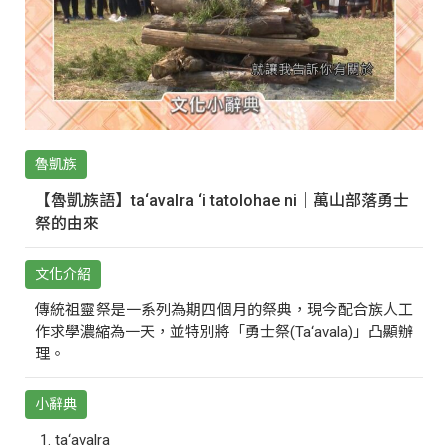
魯凱族
【魯凱族語】ta‘avalra ‘i tatolohae ni｜萬山部落勇士
祭的由來
文化介紹
傳統祖靈祭是一系列為期四個月的祭典，現今配合族人工
作求學濃縮為一天，並特別將「勇士祭(Ta‘avala)」凸顯辦
理。
小辭典
ta‘avalra