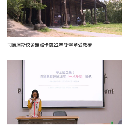
司馬庫斯校舍無照卡關22年 衝擊童受教權