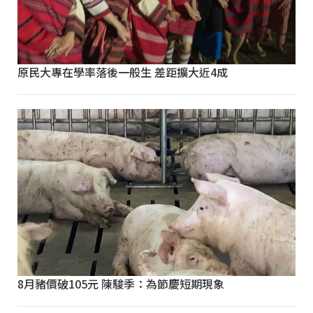
原民大專在學率落後一般生 差距擴大近4成
8月豬價破105元 陳駿季：為節慶短期現象