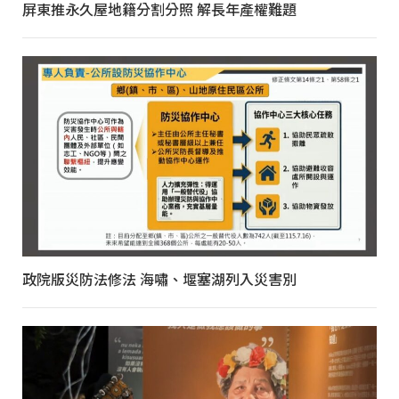
屏東推永久屋地籍分割分照 解長年產權難題
政院版災防法修法 海嘯、堰塞湖列入災害別