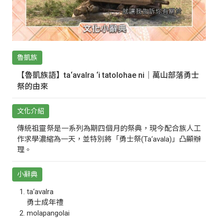
魯凱族
【魯凱族語】ta‘avalra ‘i tatolohae ni｜萬山部落勇士
祭的由來
文化介紹
傳統祖靈祭是一系列為期四個月的祭典，現今配合族人工
作求學濃縮為一天，並特別將「勇士祭(Ta‘avala)」凸顯辦
理。
小辭典
ta‘avalra
勇士成年禮
molapangolai