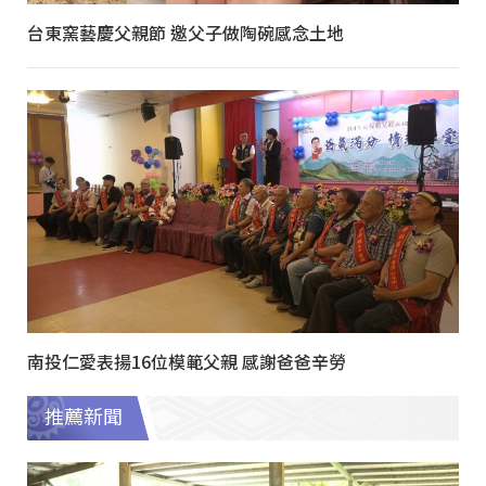
台東窯藝慶父親節 邀父子做陶碗感念土地
南投仁愛表揚16位模範父親 感謝爸爸辛勞
推薦新聞