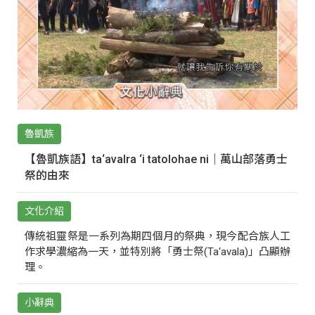
魯凱族
【魯凱族語】ta‘avalra ‘i tatolohae ni｜萬山部落勇士
祭的由來
文化介紹
傳統祖靈祭是一系列為期四個月的祭典，現今配合族人工
作求學濃縮為一天，並特別將「勇士祭(Ta‘avala)」凸顯辦
理。
小辭典