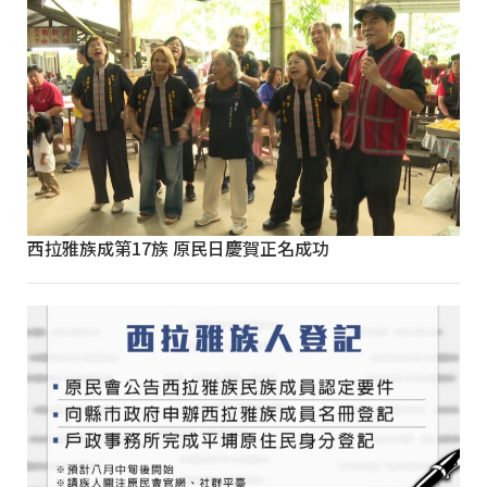
西拉雅族成第17族 原民日慶賀正名成功