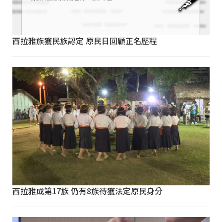
西拉雅族獲民族認定 原民日回顧正名歷程
西拉雅成第17族 仍有8族待獲法定原民身分