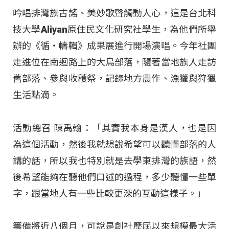
吟唱排灣族古謠、美妙歌聲觸動人心，這是台北科
技大學Aliyan原住民文化研究社學生，為他們所舉
辦的《循‧幬輯》成果展進行開場演唱。今年社團
走進位在南迴路上的大鳥部落，隨著當地族人走訪
舊部落、參與收穫祭，記錄地方農作、漁獵與狩獵
生活點滴。
活動總召 陳禹翰：「其實我本身是漢人，也是因
為這個活動，然後我就想說希望可以聽懂部落的人
講的話，所以我也特別就是去學東排灣的族語，然
後希望能夠在聽他們口述的過程，多少聽懂一些單
字，跟當地人有一些比較更深的互動這樣子。」
籌備將近八個月，可說是創社歷屆以來規模最大活