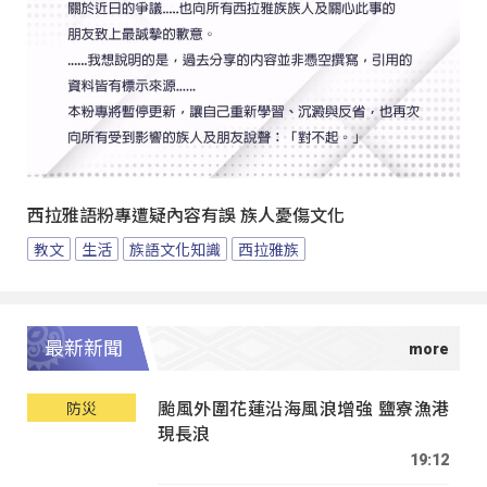
西拉雅語粉專遭疑內容有誤 族人憂傷文化
教文
生活
族語文化知識
西拉雅族
最新新聞
颱風外圍花蓮沿海風浪增強 鹽寮漁港
防災
現長浪
19:12