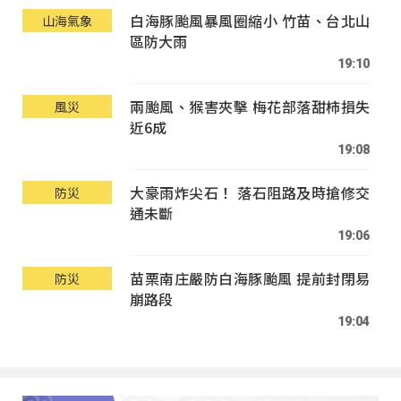
白海豚颱風暴風圈縮小 竹苗、台北山
山海氣象
區防大雨
19:10
兩颱風、猴害夾擊 梅花部落甜柿損失
風災
近6成
19:08
大豪雨炸尖石！ 落石阻路及時搶修交
防災
通未斷
19:06
苗栗南庄嚴防白海豚颱風 提前封閉易
防災
崩路段
19:04