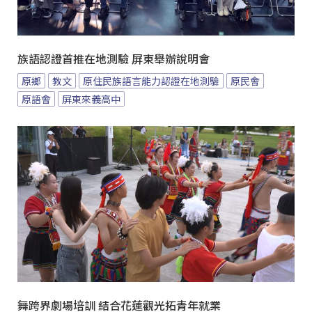
族語認證首推在地測驗 屏東舉辦說明會
原鄉
教文
原住民族語言能力認證在地測驗
原民會
原語會
屏東來義高中
舞跨界劇場培訓 結合花蓮觀光拓青年就業