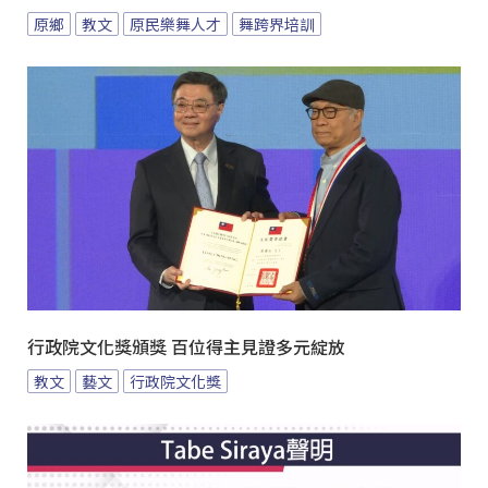
原鄉
教文
原民樂舞人才
舞跨界培訓
行政院文化獎頒獎 百位得主見證多元綻放
教文
藝文
行政院文化獎