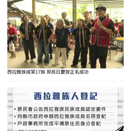
西拉雅族成第17族 原民日慶賀正名成功