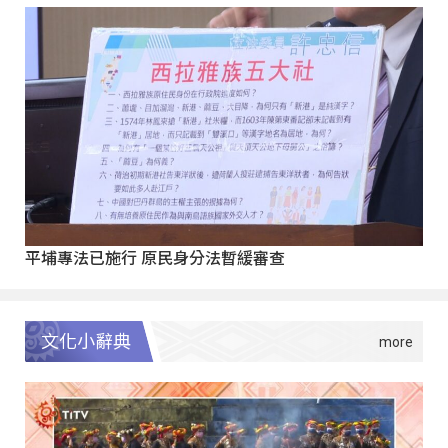
平埔專法已施行 原民身分法暫緩審查
文化小辭典