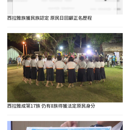
西拉雅族獲民族認定 原民日回顧正名歷程
西拉雅成第17族 仍有8族待獲法定原民身分