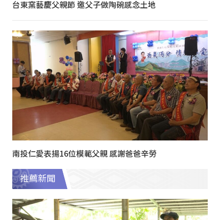
台東窯藝慶父親節 邀父子做陶碗感念土地
南投仁愛表揚16位模範父親 感謝爸爸辛勞
推薦新聞