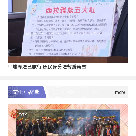
平埔專法已施行 原民身分法暫緩審查
文化小辭典