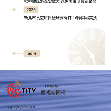
楊柳颱風路徑變數大 氣象署說明最新路徑
2025
新北市長盃原民籃球賽開打 16隊同場競技
more
TITV NEWS
原視新聞網
電話：(02)2788-1600