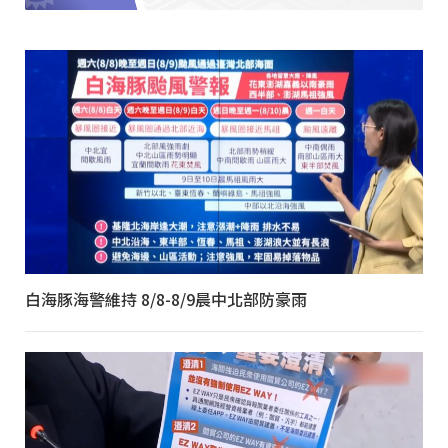
白海豚海警維持 8/8-8/9晨中北部防豪雨