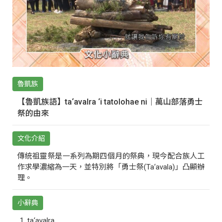
魯凱族
【魯凱族語】ta‘avalra ‘i tatolohae ni｜萬山部落勇士
祭的由來
文化介紹
傳統祖靈祭是一系列為期四個月的祭典，現今配合族人工
作求學濃縮為一天，並特別將「勇士祭(Ta‘avala)」凸顯辦
理。
小辭典
ta‘avalra