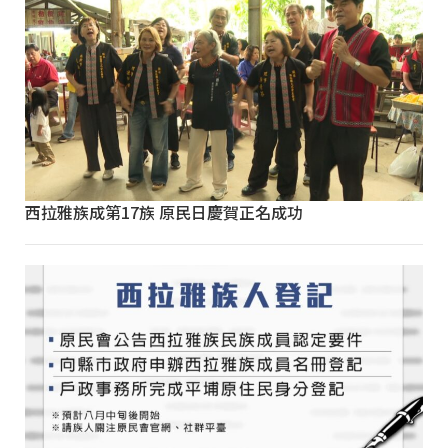
西拉雅族成第17族 原民日慶賀正名成功