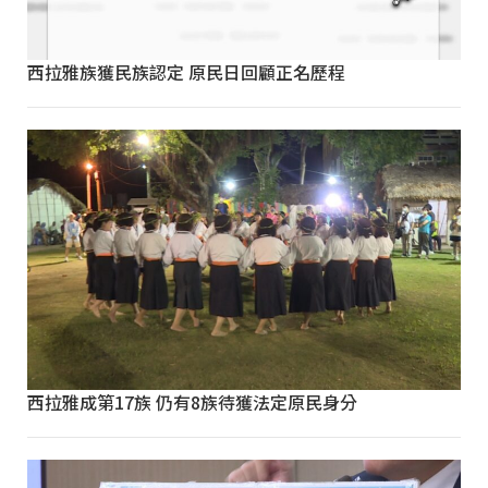
西拉雅族獲民族認定 原民日回顧正名歷程
西拉雅成第17族 仍有8族待獲法定原民身分