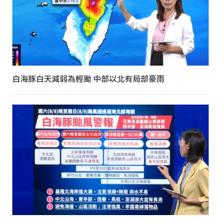
白海豚白天減弱為輕颱 中部以北有局部豪雨