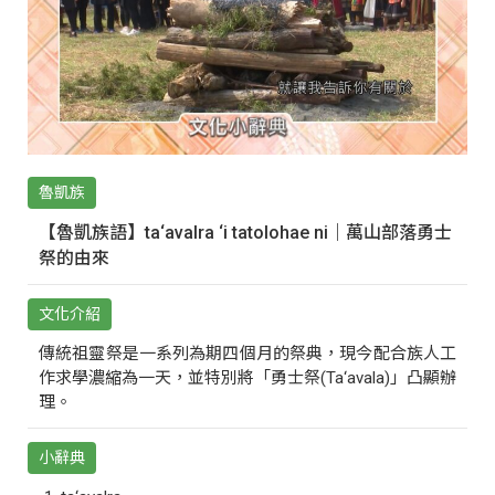
魯凱族
【魯凱族語】ta‘avalra ‘i tatolohae ni｜萬山部落勇士
祭的由來
文化介紹
傳統祖靈祭是一系列為期四個月的祭典，現今配合族人工
作求學濃縮為一天，並特別將「勇士祭(Ta‘avala)」凸顯辦
理。
小辭典