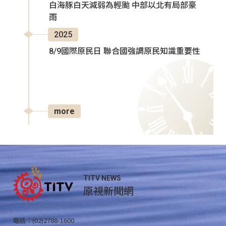
白海豚白天減弱為輕颱 中部以北有局部豪
雨
2025
8/9國際原民日 聯合國強調原民知識重要性
more
TITV NEWS
原視新聞網
電話：(02)2788-1600