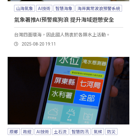
山海氣象
AI技術
智慧海象
海岸異常波浪預警系統
氣象署推AI預警瘋狗浪 提升海域遊憩安全
台灣四面環海，因此國人熱衷於各類水上活動。
2025-08-20 19:11
原鄉
政經
AI技術
土石流
智慧防汛
氣候
防災