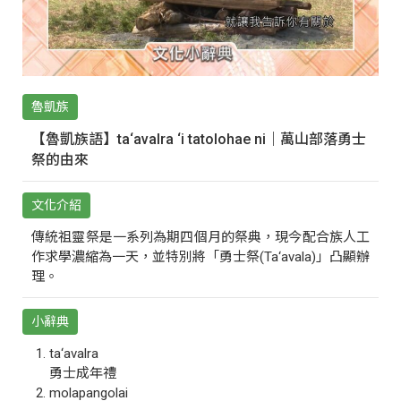
魯凱族
【魯凱族語】ta‘avalra ‘i tatolohae ni｜萬山部落勇士
祭的由來
文化介紹
傳統祖靈祭是一系列為期四個月的祭典，現今配合族人工
作求學濃縮為一天，並特別將「勇士祭(Ta‘avala)」凸顯辦
理。
小辭典
ta‘avalra
勇士成年禮
molapangolai