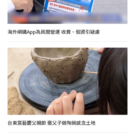
海外網購App為民間營運 收費、個資引疑慮
台東窯藝慶父親節 邀父子做陶碗感念土地