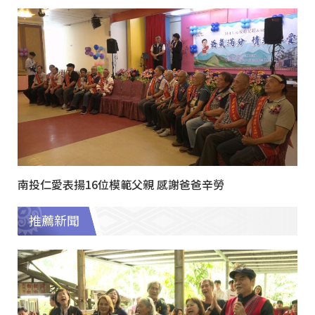
南投仁愛表揚16位模範父親 感謝爸爸辛勞
推薦新聞