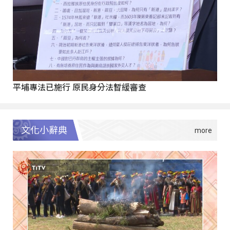
平埔專法已施行 原民身分法暫緩審查
文化小辭典