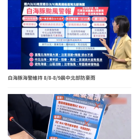
白海豚海警維持 8/8-8/9晨中北部防豪雨