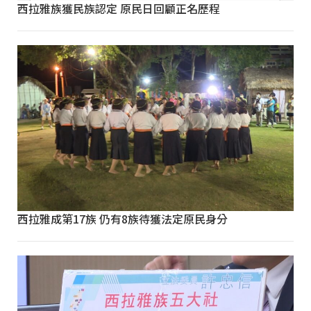
西拉雅族獲民族認定 原民日回顧正名歷程
西拉雅成第17族 仍有8族待獲法定原民身分