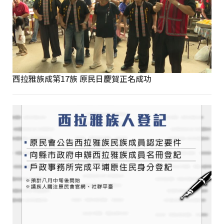
西拉雅族成第17族 原民日慶賀正名成功