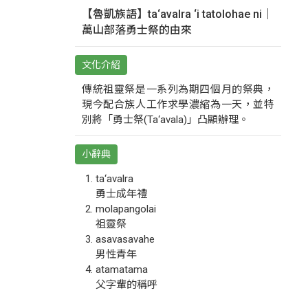
【魯凱族語】ta‘avalra ‘i tatolohae ni｜
萬山部落勇士祭的由來
文化介紹
傳統祖靈祭是一系列為期四個月的祭典，
現今配合族人工作求學濃縮為一天，並特
別將「勇士祭(Ta‘avala)」凸顯辦理。
小辭典
ta‘avalra
勇士成年禮
molapangolai
祖靈祭
asavasavahe
男性青年
atamatama
父字輩的稱呼