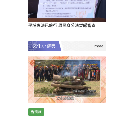
平埔專法已施行 原民身分法暫緩審查
文化小辭典
魯凱族