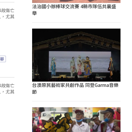
法治國小辦棒球交流賽 4縣市隊伍共襄盛
事故傷亡
舉
人，尤其
。
華
台澳原民藝術家共創作品 同登Garma音樂
事故傷亡
節
人，尤其
。