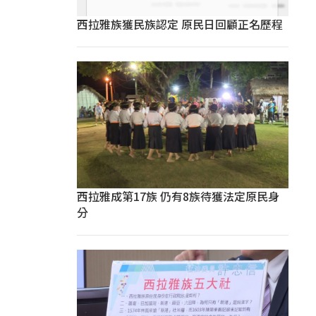
西拉雅族獲民族認定 原民日回顧正名歷程
西拉雅成第17族 仍有8族待獲法定原民身
分