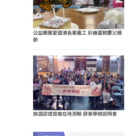
公益團邀愛國浦長輩義工 彩繪蛋糕慶父親
節
族語認證首推在地測驗 屏東舉辦說明會