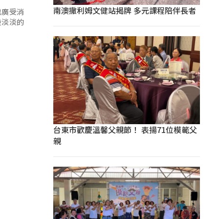
南澳撒利姆文健站揭牌 多元課程陪伴長者
也廣受消
股淡淡的
台東市歡慶溫馨父親節！ 表揚71位模範父
親