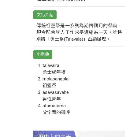
文化介紹
傳統祖靈祭是一系列為期四個月的祭典，
現今配合族人工作求學濃縮為一天，並特
別將「勇士祭(Ta‘avala)」凸顯辦理。
小辭典
ta‘avalra
勇士成年禮
molapangolai
祖靈祭
asavasavahe
男性青年
atamatama
父字輩的稱呼
歷史上的今天