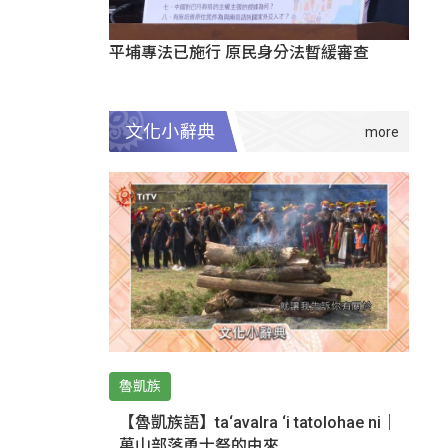
平埔專法已施行 原民身分法暫緩審查
文化小辭典
魯凱族
【魯凱族語】ta‘avalra ‘i tatolohae ni｜
萬山部落勇士祭的由來