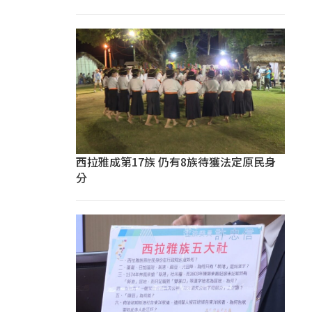
西拉雅成第17族 仍有8族待獲法定原民身
分