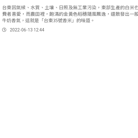
台東因氣候、水質、土壤、日照及無工業污染，東部生產的白米
費者喜愛，而農田裡，飽滿的金黃色稻穗隨風飄逸，還散發出一
牛奶香氣，這就是「台東35號香米」的味道。
2022-06-13 12:44