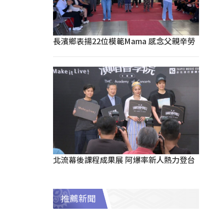
長濱鄉表揚22位模範Mama 感念父親辛勞
北流幕後課程成果展 阿爆率新人熱力登台
推薦新聞