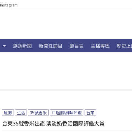
Instagram
族語新聞
新聞性節目
節目表
主播專區
歷史上
原鄉
生活
35號香米
ITI國際風味評鑑
台東
台東35號香米出產 淡淡奶香活國際評鑑大賞