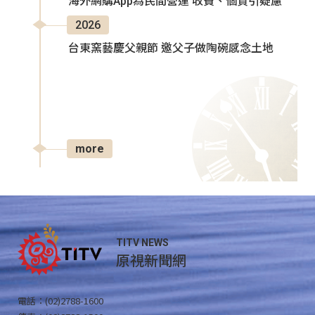
海外網購App為民間營運 收費、個資引疑慮
2026
台東窯藝慶父親節 邀父子做陶碗感念土地
more
TITV NEWS
原視新聞網
電話：(02)2788-1600