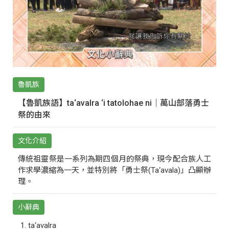
魯凱族
【魯凱族語】ta‘avalra ‘i tatolohae ni｜萬山部落勇士
祭的由來
文化介紹
傳統祖靈祭是一系列為期四個月的祭典，現今配合族人工
作求學濃縮為一天，並特別將「勇士祭(Ta‘avala)」凸顯辦
理。
小辭典
ta‘avalra