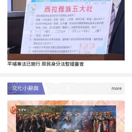
平埔專法已施行 原民身分法暫緩審查
文化小辭典