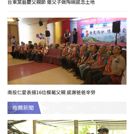
台東窯藝慶父親節 邀父子做陶碗感念土地
南投仁愛表揚16位模範父親 感謝爸爸辛勞
推薦新聞