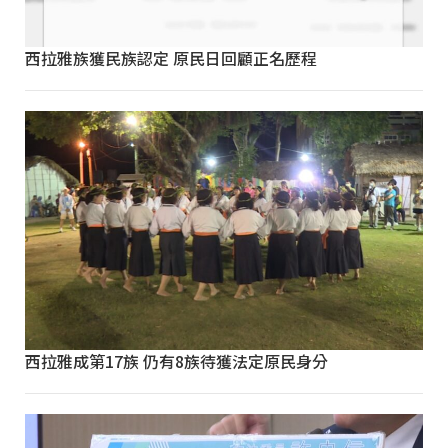
西拉雅族獲民族認定 原民日回顧正名歷程
西拉雅成第17族 仍有8族待獲法定原民身分