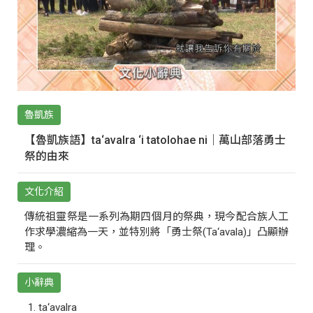
魯凱族
【魯凱族語】ta‘avalra ‘i tatolohae ni｜萬山部落勇士
祭的由來
文化介紹
傳統祖靈祭是一系列為期四個月的祭典，現今配合族人工
作求學濃縮為一天，並特別將「勇士祭(Ta‘avala)」凸顯辦
理。
小辭典
ta‘avalra