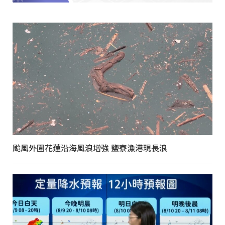
颱風外圍花蓮沿海風浪增強 鹽寮漁港現長浪