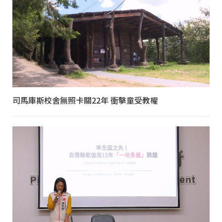
司馬庫斯校舍無照卡關22年 衝擊童受教權