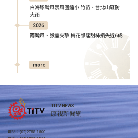
白海豚颱風暴風圈縮小 竹苗、台北山區防
大雨
2026
兩颱風、猴害夾擊 梅花部落甜柿損失近6成
more
TITV NEWS
原視新聞網
電話：(02)2788-1600