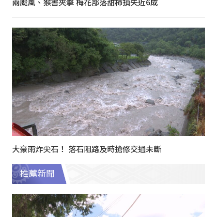
兩颱風、猴害夾擊 梅花部落甜柿損失近6成
大豪雨炸尖石！ 落石阻路及時搶修交通未斷
推薦新聞