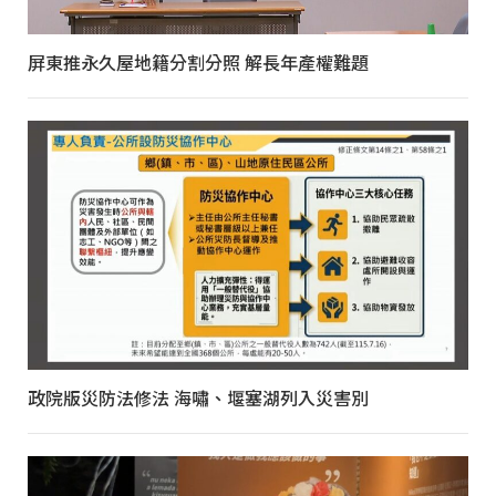
屏東推永久屋地籍分割分照 解長年產權難題
政院版災防法修法 海嘯、堰塞湖列入災害別