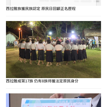
西拉雅族獲民族認定 原民日回顧正名歷程
西拉雅成第17族 仍有8族待獲法定原民身分