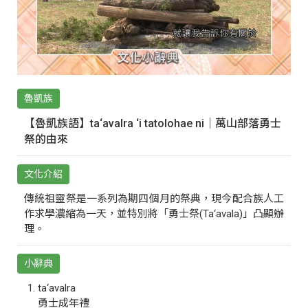
魯凱族
【魯凱族語】ta‘avalra ‘i tatolohae ni｜萬山部落勇士
祭的由來
文化介紹
傳統祖靈祭是一系列為期四個月的祭典，現今配合族人工
作求學濃縮為一天，並特別將「勇士祭(Ta‘avala)」凸顯辦
理。
小辭典
ta‘avalra
勇士成年禮