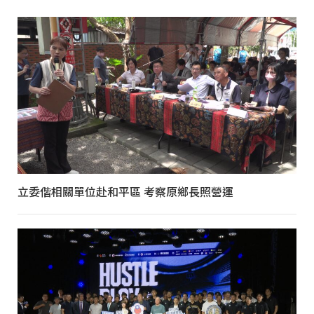
立委偕相關單位赴和平區 考察原鄉長照營運