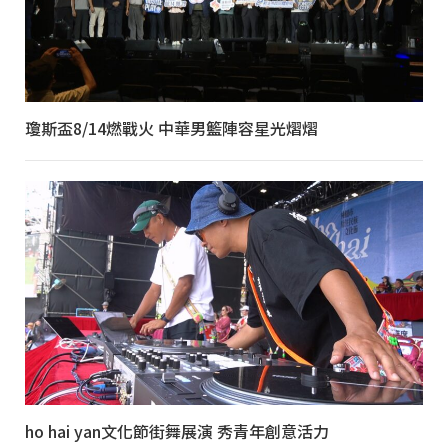
瓊斯盃8/14燃戰火 中華男籃陣容星光熠熠
ho hai yan文化節街舞展演 秀青年創意活力