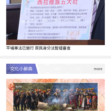
平埔專法已施行 原民身分法暫緩審查
文化小辭典