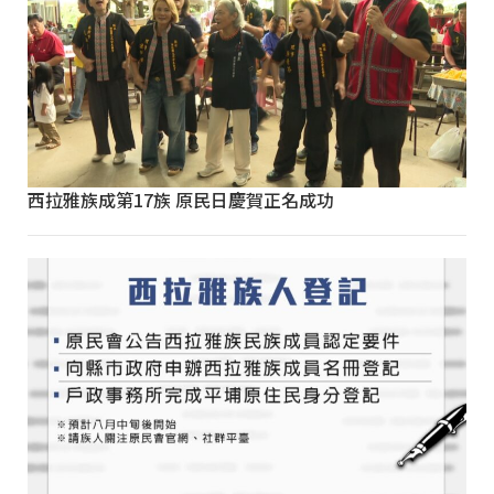
西拉雅族成第17族 原民日慶賀正名成功