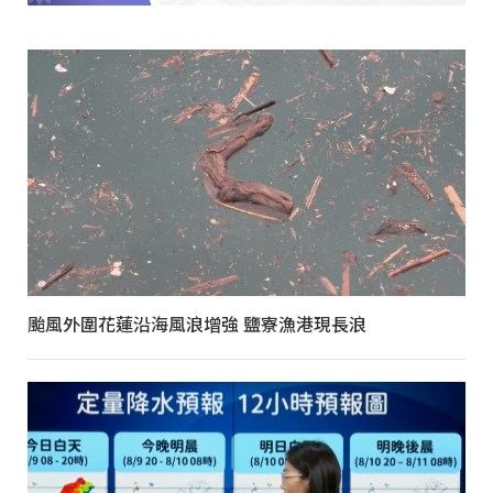
颱風外圍花蓮沿海風浪增強 鹽寮漁港現長浪