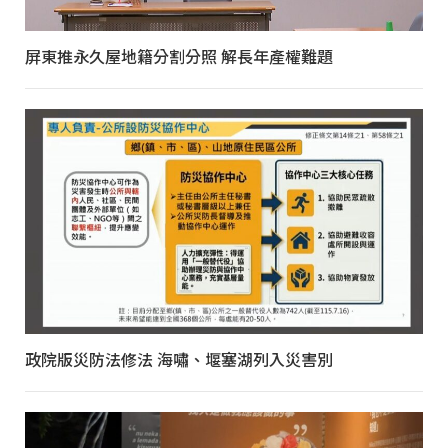
屏東推永久屋地籍分割分照 解長年產權難題
政院版災防法修法 海嘯、堰塞湖列入災害別