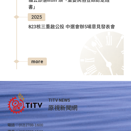
貓公部落Ilisin 頒「重要民俗登錄認定證
書」
2025
823核三重啟公投 中選會辦5場意見發表會
more
TITV NEWS
原視新聞網
電話：(02)2788-1600