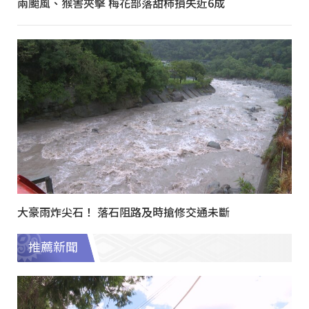
兩颱風、猴害夾擊 梅花部落甜柿損失近6成
大豪雨炸尖石！ 落石阻路及時搶修交通未斷
推薦新聞