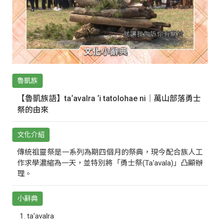
魯凱族
【魯凱族語】ta‘avalra ‘i tatolohae ni｜萬山部落勇士
祭的由來
文化介紹
傳統祖靈祭是一系列為期四個月的祭典，現今配合族人工
作求學濃縮為一天，並特別將「勇士祭(Ta‘avala)」凸顯辦
理。
小辭典
ta‘avalra