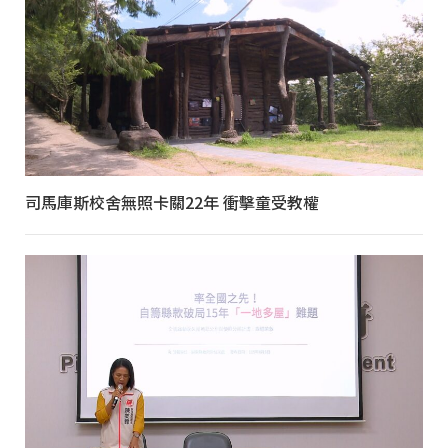
司馬庫斯校舍無照卡關22年 衝擊童受教權