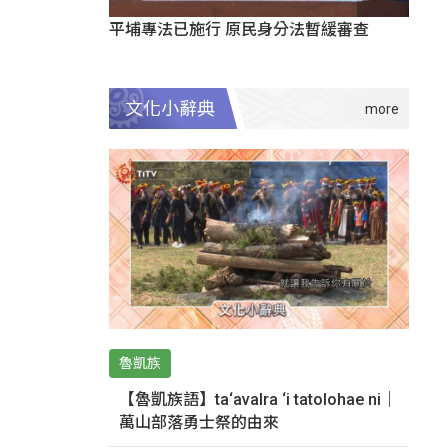
平埔專法已施行 原民身分法暫緩審查
文化小辭典
魯凱族
【魯凱族語】ta‘avalra ‘i tatolohae ni｜
萬山部落勇士祭的由來