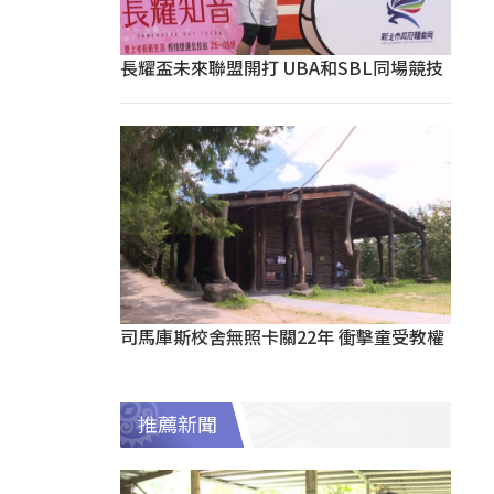
長耀盃未來聯盟開打 UBA和SBL同場競技
司馬庫斯校舍無照卡關22年 衝擊童受教權
推薦新聞