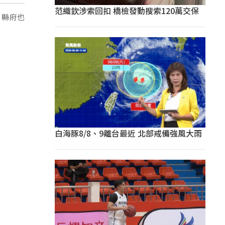
范織欽涉索回扣 橋檢發動搜索120萬交保
，縣府也
白海豚8/8、9離台最近 北部戒備強風大雨