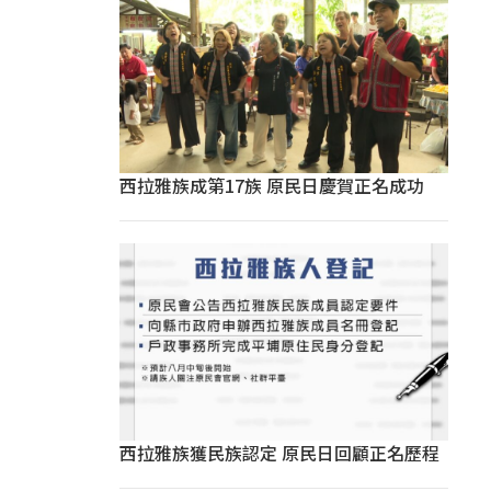
西拉雅族成第17族 原民日慶賀正名成功
西拉雅族獲民族認定 原民日回顧正名歷程