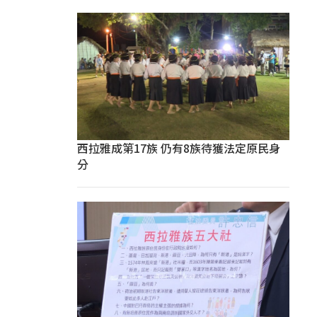
西拉雅成第17族 仍有8族待獲法定原民身
分