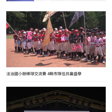
法治國小辦棒球交流賽 4縣市隊伍共襄盛舉