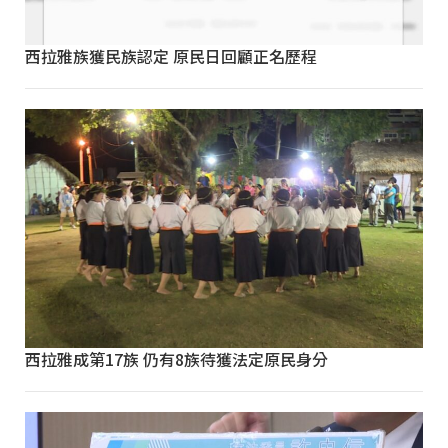
西拉雅族獲民族認定 原民日回顧正名歷程
西拉雅成第17族 仍有8族待獲法定原民身分