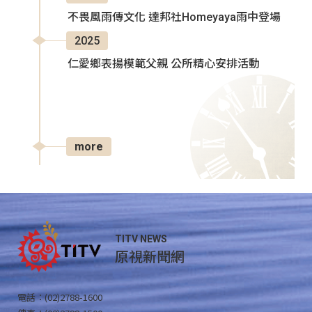
不畏風雨傳文化 達邦社Homeyaya雨中登場
2025
仁愛鄉表揚模範父親 公所精心安排活動
more
TITV NEWS
原視新聞網
電話：(02)2788-1600