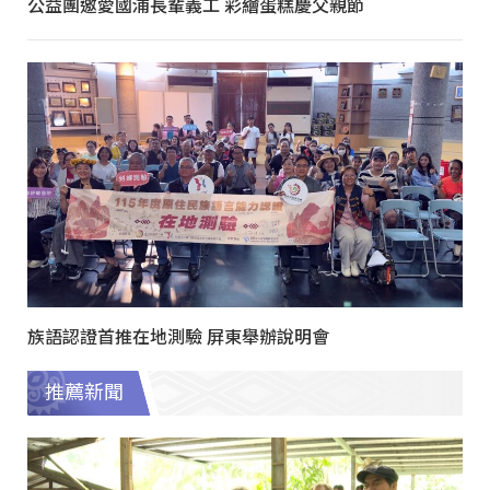
公益團邀愛國浦長輩義工 彩繪蛋糕慶父親節
族語認證首推在地測驗 屏東舉辦說明會
推薦新聞