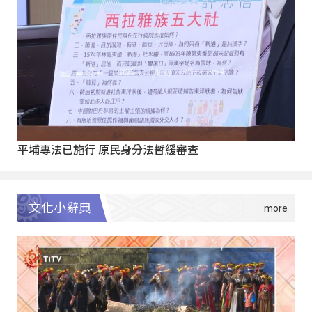
平埔專法已施行 原民身分法暫緩審查
文化小辭典