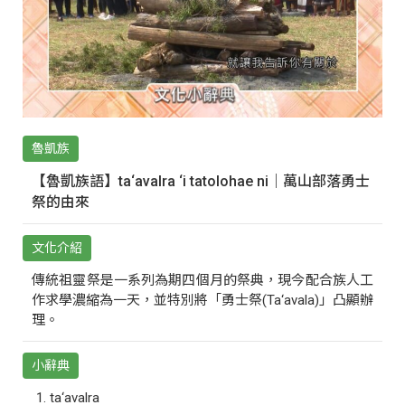
魯凱族
【魯凱族語】ta‘avalra ‘i tatolohae ni｜萬山部落勇士
祭的由來
文化介紹
傳統祖靈祭是一系列為期四個月的祭典，現今配合族人工
作求學濃縮為一天，並特別將「勇士祭(Ta‘avala)」凸顯辦
理。
小辭典
ta‘avalra