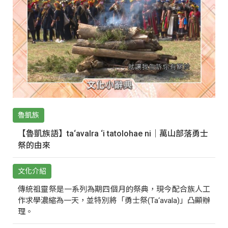
魯凱族
【魯凱族語】ta‘avalra ‘i tatolohae ni｜萬山部落勇士
祭的由來
文化介紹
傳統祖靈祭是一系列為期四個月的祭典，現今配合族人工
作求學濃縮為一天，並特別將「勇士祭(Ta‘avala)」凸顯辦
理。