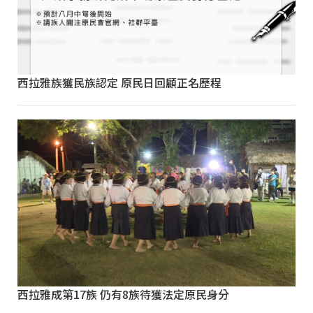
西拉雅族獲民族認定 原民日回顧正名歷程
西拉雅成第17族 仍有8族待獲法定原民身分