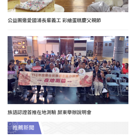
公益團邀愛國浦長輩義工 彩繪蛋糕慶父親節
族語認證首推在地測驗 屏東舉辦說明會
推薦新聞