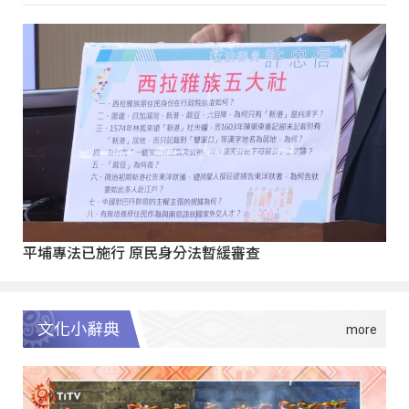
平埔專法已施行 原民身分法暫緩審查
文化小辭典