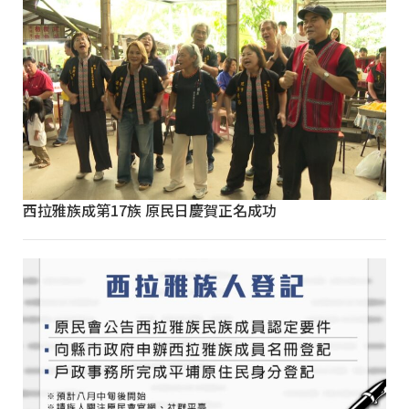
西拉雅族成第17族 原民日慶賀正名成功