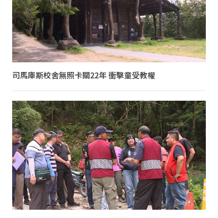
司馬庫斯校舍無照卡關22年 衝擊童受教權