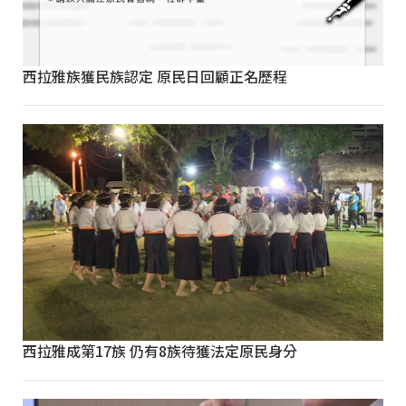
西拉雅族獲民族認定 原民日回顧正名歷程
西拉雅成第17族 仍有8族待獲法定原民身分