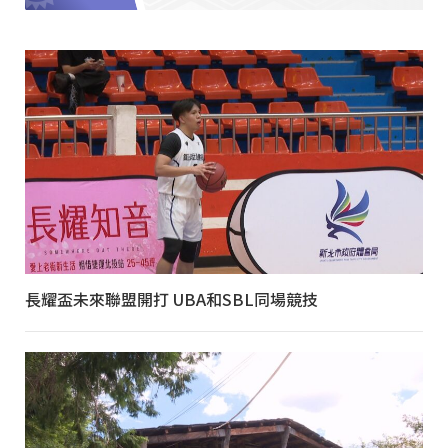
長耀盃未來聯盟開打 UBA和SBL同場競技