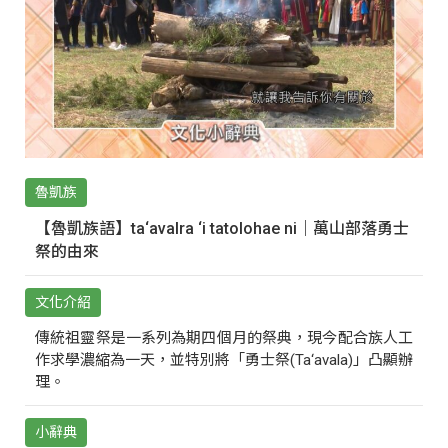
魯凱族
【魯凱族語】ta‘avalra ‘i tatolohae ni｜萬山部落勇士
祭的由來
文化介紹
傳統祖靈祭是一系列為期四個月的祭典，現今配合族人工
作求學濃縮為一天，並特別將「勇士祭(Ta‘avala)」凸顯辦
理。
小辭典