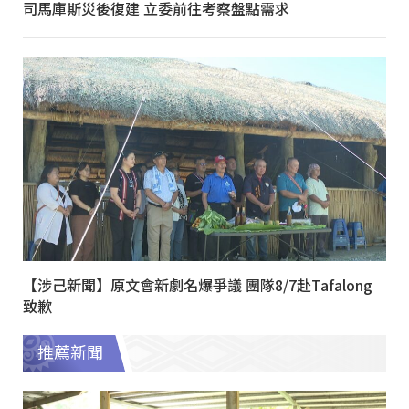
司馬庫斯災後復建 立委前往考察盤點需求
【涉己新聞】原文會新劇名爆爭議 團隊8/7赴Tafalong
致歉
推薦新聞