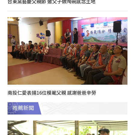
台東窯藝慶父親節 邀父子做陶碗感念土地
南投仁愛表揚16位模範父親 感謝爸爸辛勞
推薦新聞