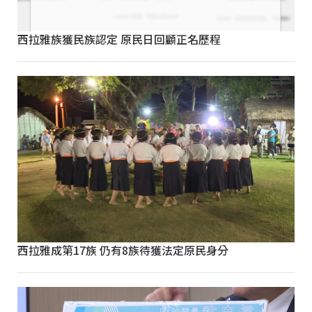
西拉雅族獲民族認定 原民日回顧正名歷程
西拉雅成第17族 仍有8族待獲法定原民身分