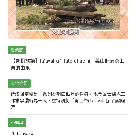
魯凱族
【魯凱族語】ta‘avalra ‘i tatolohae ni｜萬山部落勇士
祭的由來
文化介紹
傳統祖靈祭是一系列為期四個月的祭典，現今配合族人工
作求學濃縮為一天，並特別將「勇士祭(Ta‘avala)」凸顯辦
理。
小辭典
ta‘avalra