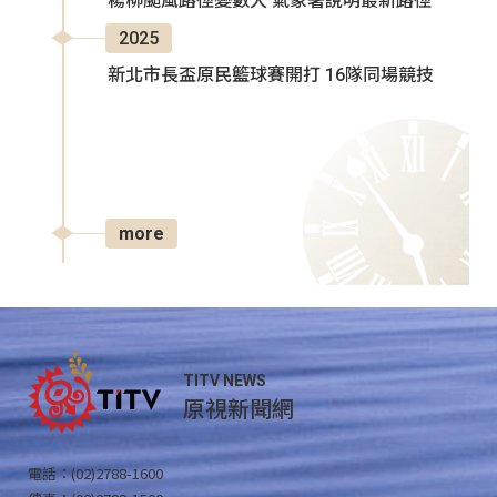
楊柳颱風路徑變數大 氣象署說明最新路徑
2025
新北市長盃原民籃球賽開打 16隊同場競技
more
TITV NEWS
原視新聞網
電話：(02)2788-1600