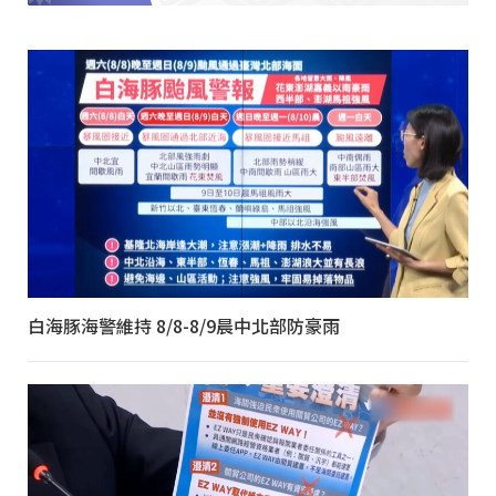
白海豚海警維持 8/8-8/9晨中北部防豪雨