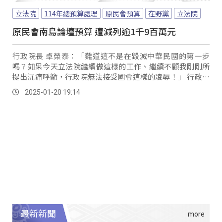
立法院
114年總預算處理
原民會預算
在野黨
立法院
原民會南島論壇預算 遭減列逾1千9百萬元
行政院長 卓榮泰：「難道這不是在毀滅中華民國的第一步
嗎？如果今天立法院繼續做這樣的工作、繼續不顧我剛剛所
提出沉痛呼籲，行政院無法接受國會這樣的凌辱！」 行政院
長卓榮泰卓率領預算「重災區」部會召開記者會並下重話，
2025-01-20 19:14
痛批在野黨是報復性審查預算，更讓宵小、詐騙集團有機可
乘，更讓中國滿意；但也指出，仍會要求各部會如期運作。
最新新聞