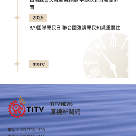
白海豚白天減弱為輕颱 中部以北有局部豪
雨
2025
8/9國際原民日 聯合國強調原民知識重要性
more
TITV NEWS
原視新聞網
電話：(02)2788-1600