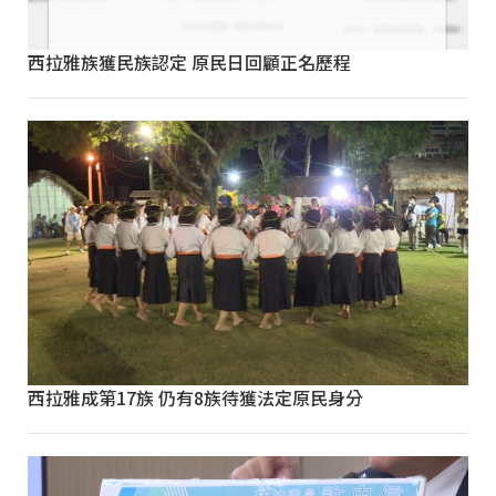
西拉雅族獲民族認定 原民日回顧正名歷程
西拉雅成第17族 仍有8族待獲法定原民身分