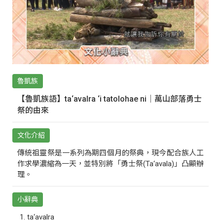
魯凱族
【魯凱族語】ta‘avalra ‘i tatolohae ni｜萬山部落勇士
祭的由來
文化介紹
傳統祖靈祭是一系列為期四個月的祭典，現今配合族人工
作求學濃縮為一天，並特別將「勇士祭(Ta‘avala)」凸顯辦
理。
小辭典
ta‘avalra