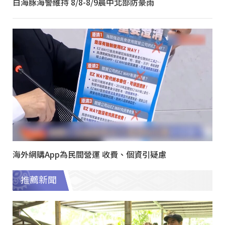
白海豚海警維持 8/8-8/9晨中北部防豪雨
海外網購App為民間營運 收費、個資引疑慮
推薦新聞