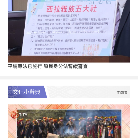
平埔專法已施行 原民身分法暫緩審查
文化小辭典