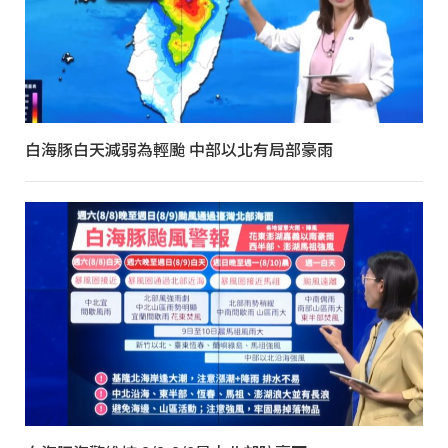
白海豚白天減弱為輕颱 中部以北有局部豪雨