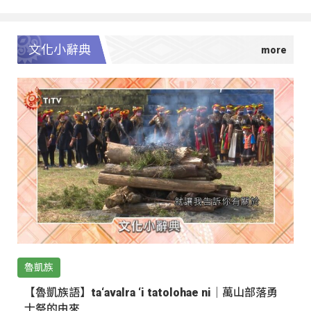
文化小辭典
魯凱族
【魯凱族語】ta‘avalra ‘i tatolohae ni｜萬山部落勇
士祭的由來