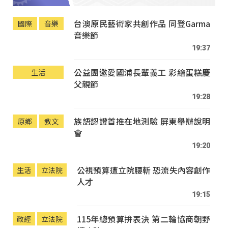
台澳原民藝術家共創作品 同登Garma
國際
音樂
音樂節
19:37
公益團邀愛國浦長輩義工 彩繪蛋糕慶
生活
父親節
19:28
族語認證首推在地測驗 屏東舉辦說明
原鄉
教文
會
19:20
公視預算遭立院腰斬 恐流失內容創作
生活
立法院
人才
19:15
115年總預算拚表決 第二輪協商朝野
政經
立法院