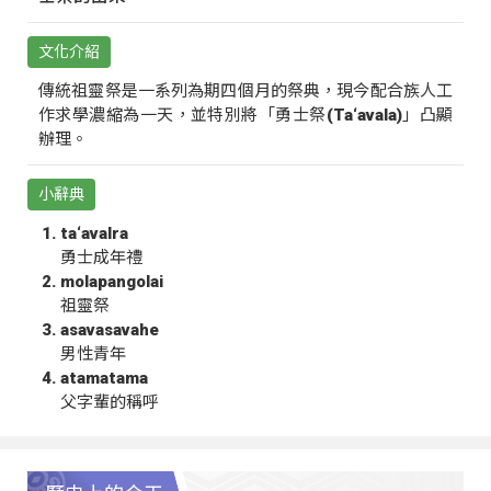
文化介紹
傳統祖靈祭是一系列為期四個月的祭典，現今配合族人工
作求學濃縮為一天，並特別將「勇士祭(Ta‘avala)」凸顯
辦理。
小辭典
ta‘avalra
勇士成年禮
molapangolai
祖靈祭
asavasavahe
男性青年
atamatama
父字輩的稱呼