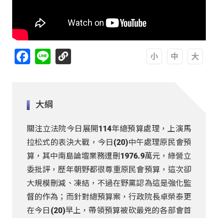
Facebook
Line
A
A
A
大綱
關注立法院今日展開114年總預算處理，上演馬
拉松式的表決大戰，今日(20)中午處理原民會預
算，其中南島論壇業務遭刪1976.9萬元，綠營立
委批評，歷年朝野都很尊重原民會預算，這次卻
大規模刪減、凍結，不過在野黨認為這是強化監
督的作為；而針對總預算案，行政院長卓榮泰更
在今日(20)早上，帶領預算被砍最兇的各部會首