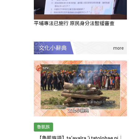
平埔專法已施行 原民身分法暫緩審查
文化小辭典
魯凱族
【魯凱族語】ta‘avalra ‘i tatolohae ni｜