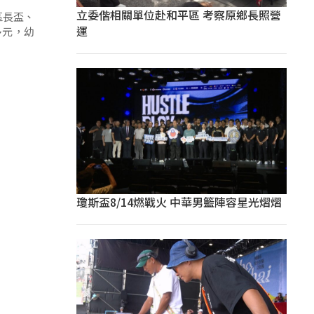
立委偕相關單位赴和平區 考察原鄉長照營
區長盃、
運
多元，幼
瓊斯盃8/14燃戰火 中華男籃陣容星光熠熠