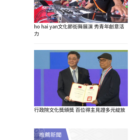
ho hai yan文化節街舞展演 秀青年創意活
力
行政院文化獎頒獎 百位得主見證多元綻放
推薦新聞