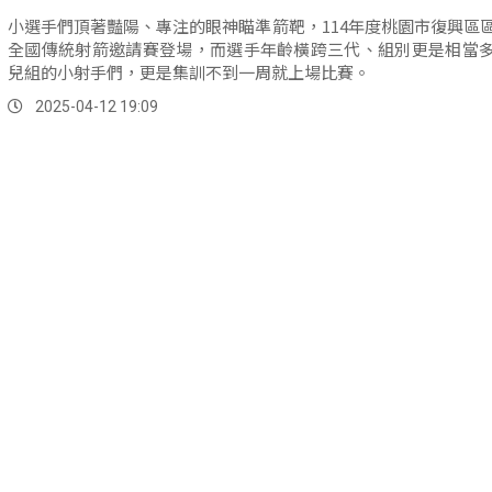
小選手們頂著豔陽、專注的眼神瞄準箭靶，114年度桃園市復興區
全國傳統射箭邀請賽登場，而選手年齡橫跨三代、組別更是相當
兒組的小射手們，更是集訓不到一周就上場比賽。
2025-04-12 19:09