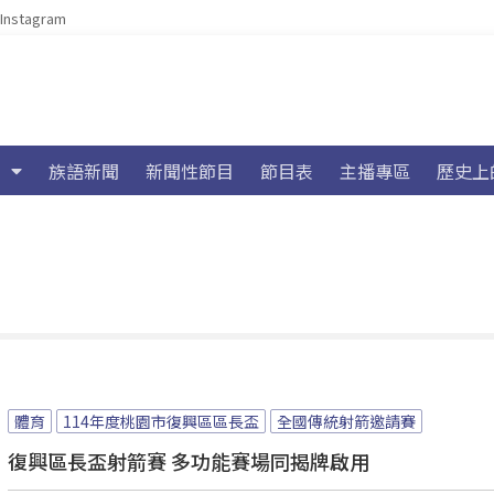
Instagram
族語新聞
新聞性節目
節目表
主播專區
歷史上
體育
114年度桃園市復興區區長盃
全國傳統射箭邀請賽
復興區長盃射箭賽 多功能賽場同揭牌啟用