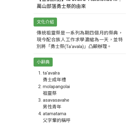
萬山部落勇士祭的由來
文化介紹
傳統祖靈祭是一系列為期四個月的祭典，
現今配合族人工作求學濃縮為一天，並特
別將「勇士祭(Ta‘avala)」凸顯辦理。
小辭典
ta‘avalra
勇士成年禮
molapangolai
祖靈祭
asavasavahe
男性青年
atamatama
父字輩的稱呼