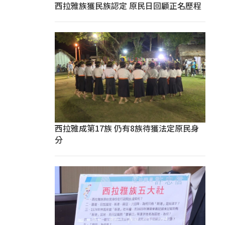
西拉雅族獲民族認定 原民日回顧正名歷程
西拉雅成第17族 仍有8族待獲法定原民身
分