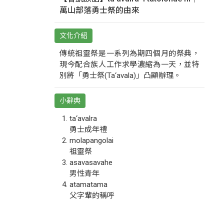
萬山部落勇士祭的由來
文化介紹
傳統祖靈祭是一系列為期四個月的祭典，
現今配合族人工作求學濃縮為一天，並特
別將「勇士祭(Ta‘avala)」凸顯辦理。
小辭典
ta‘avalra
勇士成年禮
molapangolai
祖靈祭
asavasavahe
男性青年
atamatama
父字輩的稱呼