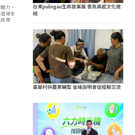
台東pulingau生命故事展 香氛串起文化連
解壓力，
結
月登場全
供民眾一
嘉蘭村拚農業轉型 金峰說明會促經驗交流