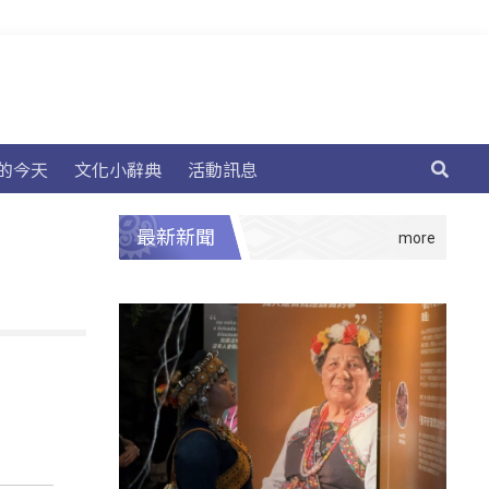
的今天
文化小辭典
活動訊息
最新新聞