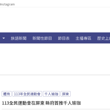
Instagram
族語新聞
新聞性節目
節目表
主播專區
歷史上
體育
113年全民運動會
千人瑜珈
屏東
113全民運動會在屏東 縣府首推千人瑜珈