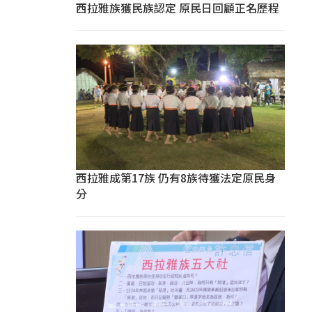
西拉雅族獲民族認定 原民日回顧正名歷程
西拉雅成第17族 仍有8族待獲法定原民身
分