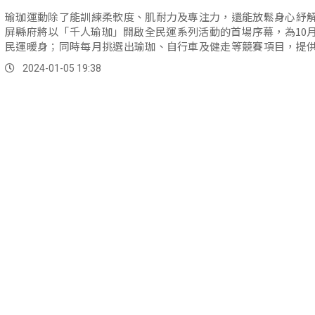
瑜珈運動除了能訓練柔軟度、肌耐力及專注力，還能放鬆身心紓
屏縣府將以「千人瑜珈」開啟全民運系列活動的首場序幕，為10
民運暖身；同時每月挑選出瑜珈、自行車及健走等競賽項目，提
起來體驗，增添民眾對全民運的參與感。
2024-01-05 19:38