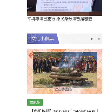
平埔專法已施行 原民身分法暫緩審查
文化小辭典
魯凱族
【魯凱族語】ta‘avalra ‘i tatolohae ni｜