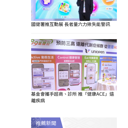
國健署推互動展 長者量六力揪失能警訊
基金會攜手超商、診所 推「健康ACE」遠
離疾病
推薦新聞