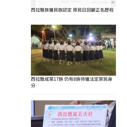
西拉雅族獲民族認定 原民日回顧正名歷程
西拉雅成第17族 仍有8族待獲法定原民身
分