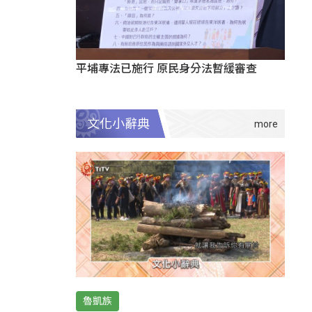
平埔專法已施行 原民身分法暫緩審查
文化小辭典
魯凱族