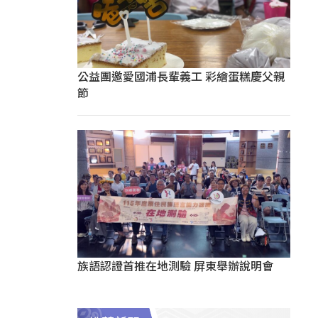
公益團邀愛國浦長輩義工 彩繪蛋糕慶父親
節
族語認證首推在地測驗 屏東舉辦說明會