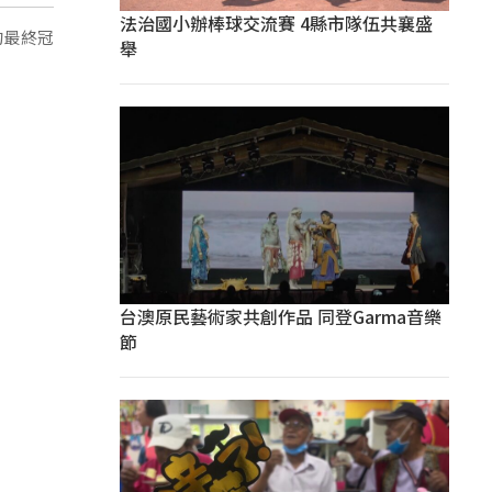
法治國小辦棒球交流賽 4縣市隊伍共襄盛
的最終冠
舉
台澳原民藝術家共創作品 同登Garma音樂
節