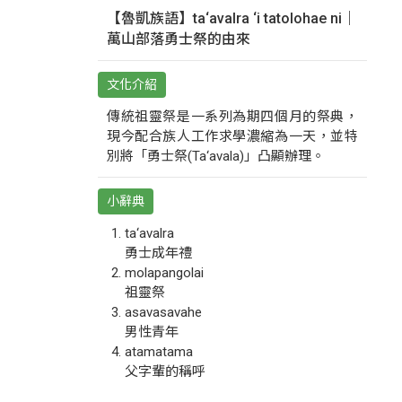
【魯凱族語】ta‘avalra ‘i tatolohae ni｜
萬山部落勇士祭的由來
文化介紹
傳統祖靈祭是一系列為期四個月的祭典，
現今配合族人工作求學濃縮為一天，並特
別將「勇士祭(Ta‘avala)」凸顯辦理。
小辭典
ta‘avalra
勇士成年禮
molapangolai
祖靈祭
asavasavahe
男性青年
atamatama
父字輩的稱呼