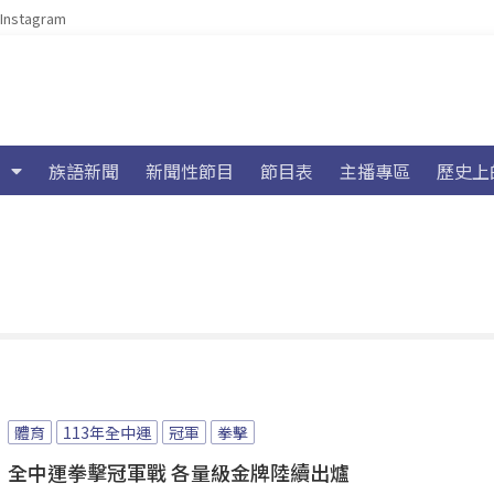
Instagram
族語新聞
新聞性節目
節目表
主播專區
歷史上
體育
113年全中運
冠軍
拳擊
全中運拳擊冠軍戰 各量級金牌陸續出爐