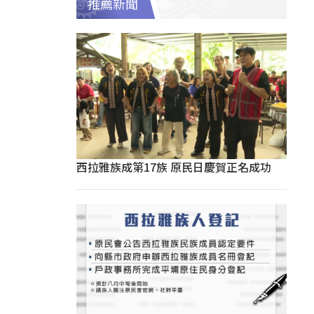
推薦新聞
西拉雅族成第17族 原民日慶賀正名成功