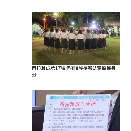
西拉雅成第17族 仍有8族待獲法定原民身
分