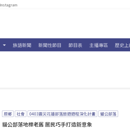
Instagram
族語新聞
新聞性節目
節目表
主播專區
歷史上
原鄉
社會
0403震災花蓮部落旅遊遊程深化計畫
貓公部落
貓公部落地標老舊 居民巧手打造新意象