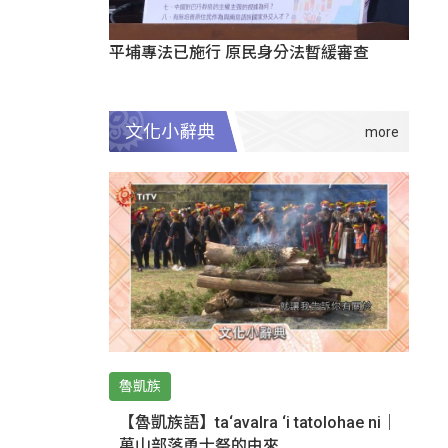
平埔專法已施行 原民身分法暫緩審查
文化小辭典
魯凱族
【魯凱族語】ta‘avalra ‘i tatolohae ni｜
萬山部落勇士祭的由來