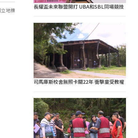
長耀盃未來聯盟開打 UBA和SBL同場競技
到立地標
司馬庫斯校舍無照卡關22年 衝擊童受教權