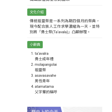
文化介紹
傳統祖靈祭是一系列為期四個月的祭典，
現今配合族人工作求學濃縮為一天，並特
別將「勇士祭(Ta‘avala)」凸顯辦理。
小辭典
ta‘avalra
勇士成年禮
molapangolai
祖靈祭
asavasavahe
男性青年
atamatama
父字輩的稱呼
歷史上的今天