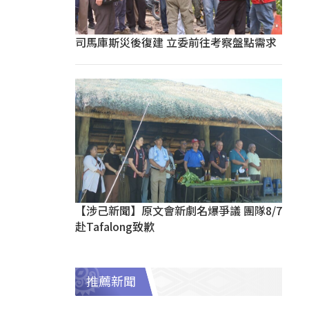
司馬庫斯災後復建 立委前往考察盤點需求
【涉己新聞】原文會新劇名爆爭議 團隊8/7
赴Tafalong致歉
推薦新聞