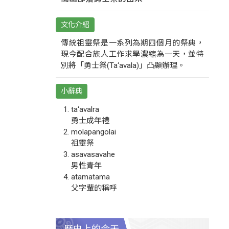
文化介紹
傳統祖靈祭是一系列為期四個月的祭典，
現今配合族人工作求學濃縮為一天，並特
別將「勇士祭(Ta‘avala)」凸顯辦理。
小辭典
ta‘avalra
勇士成年禮
molapangolai
祖靈祭
asavasavahe
男性青年
atamatama
父字輩的稱呼
歷史上的今天