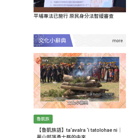
平埔專法已施行 原民身分法暫緩審查
文化小辭典
魯凱族
【魯凱族語】ta‘avalra ‘i tatolohae ni｜
萬山部落勇士祭的由來