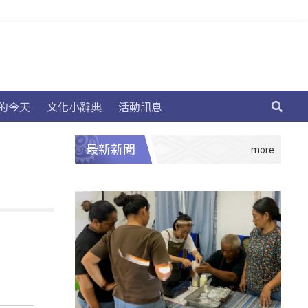
的今天
文化小辭典
活動訊息
最新新聞