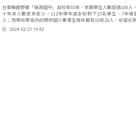
台東縣鹿野鄉「瑞源國中」設校有55年，早期學生人數超過100人
十年來人數愈來愈少，112年學年度全校剩下23名學生、7年級
人；而學校學區內的兩所國小畢業生每年都有10到20人，但留在
讀的卻很少，家長說把孩子送到學區外學校就讀，是希望孩子能
2024-02-21 19:42
的學習競爭力。