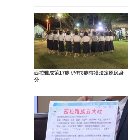
西拉雅成第17族 仍有8族待獲法定原民身
分