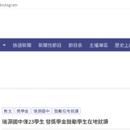
Instagram
族語新聞
新聞性節目
節目表
主播專區
歷史上
教文
獎學金
瑞源國中
鼓勵在地就讀
瑞源國中僅23學生 發獎學金鼓勵學生在地就讀