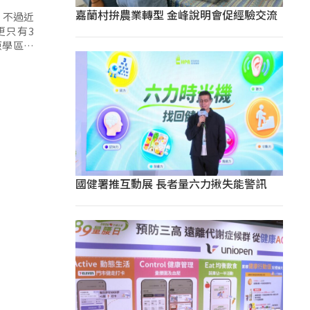
嘉蘭村拚農業轉型 金峰說明會促經驗交流
，不過近
更只有3
原學區就
得到更好
國健署推互動展 長者量六力揪失能警訊