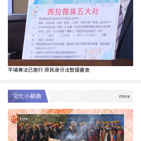
平埔專法已施行 原民身分法暫緩審查
文化小辭典