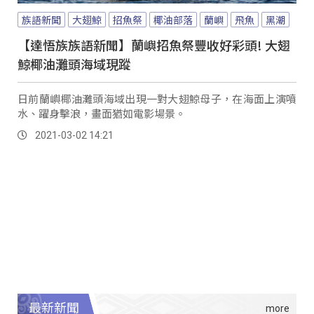
族語新聞
大翅鯨
招魚祭
椰油部落
蘭嶼
飛魚
黑潮
【達悟族族語新聞】蘭嶼招魚祭豐收好彩頭! 大翅
鯨椰油灘頭海域現蹤
日前蘭嶼椰油灘頭海域出現一對大翅鯨母子，在海面上演噴
水、躍身擊浪，畫面猶如電影場景。
2021-03-02 14:21
最新新聞