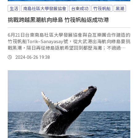
生活
南島社區大學發展協會
台東成功
竹筏帆船
黑潮
挑戰跨越黑潮航向綠島 竹筏帆船返成功港
6月21日台東南島社區大學發展協會與旮亙樂團合作建造的
竹筏帆船Torik–Sanayasay號，從大武港出海航向綠島要挑
戰黑潮，隔日再從綠島返航希望回到都歷海灘；不過過程充
滿挑戰，航程結束後團隊特別舉行挑戰黑潮往返成果發表
2024-06-26 19:38
會。