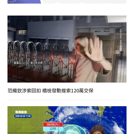
范織欽涉索回扣 橋檢發動搜索120萬交保