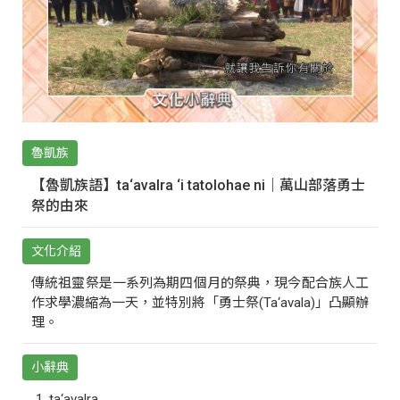
魯凱族
【魯凱族語】ta‘avalra ‘i tatolohae ni｜萬山部落勇士
祭的由來
文化介紹
傳統祖靈祭是一系列為期四個月的祭典，現今配合族人工
作求學濃縮為一天，並特別將「勇士祭(Ta‘avala)」凸顯辦
理。
小辭典
ta‘avalra