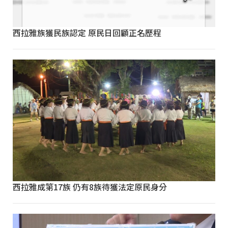
西拉雅族獲民族認定 原民日回顧正名歷程
西拉雅成第17族 仍有8族待獲法定原民身分