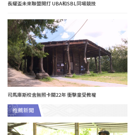
長耀盃未來聯盟開打 UBA和SBL同場競技
司馬庫斯校舍無照卡關22年 衝擊童受教權
推薦新聞