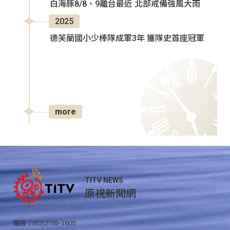
白海豚8/8、9離台最近 北部戒備強風大雨
2025
德芙蘭國小少棒隊成軍3年 獲隊史首座冠軍
more
TITV NEWS
原視新聞網
電話：(02)2788-1600