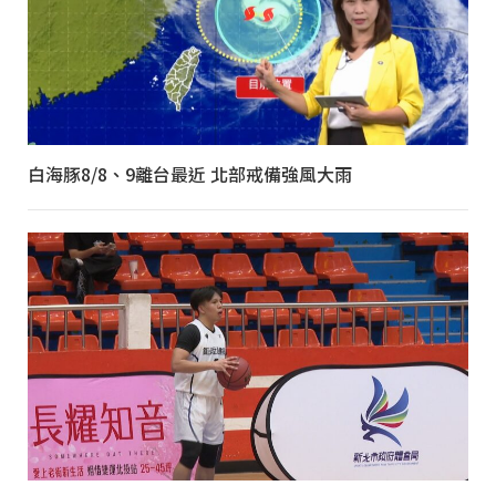
白海豚8/8、9離台最近 北部戒備強風大雨