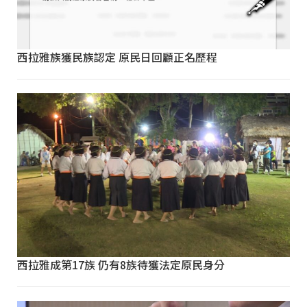
西拉雅族獲民族認定 原民日回顧正名歷程
西拉雅成第17族 仍有8族待獲法定原民身分