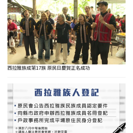
西拉雅族成第17族 原民日慶賀正名成功