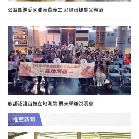
公益團邀愛國浦長輩義工 彩繪蛋糕慶父親節
族語認證首推在地測驗 屏東舉辦說明會
推薦新聞