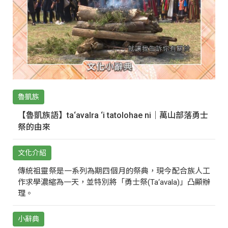
魯凱族
【魯凱族語】ta‘avalra ‘i tatolohae ni｜萬山部落勇士
祭的由來
文化介紹
傳統祖靈祭是一系列為期四個月的祭典，現今配合族人工
作求學濃縮為一天，並特別將「勇士祭(Ta‘avala)」凸顯辦
理。
小辭典