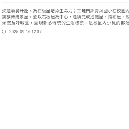
炊煙裊裊升起，為石板屋增添生命力；三地門鄉青葉國小在校園
凱族傳統家屋，並以石板屋為中心，陸續完成冶鐵屋、織布屋、
頭窯及呼喊臺，重現部落傳統的生活樣貌、是校園內少見的部
態，提供孩子們沉浸式學習環境。
2025-09-16 12:37