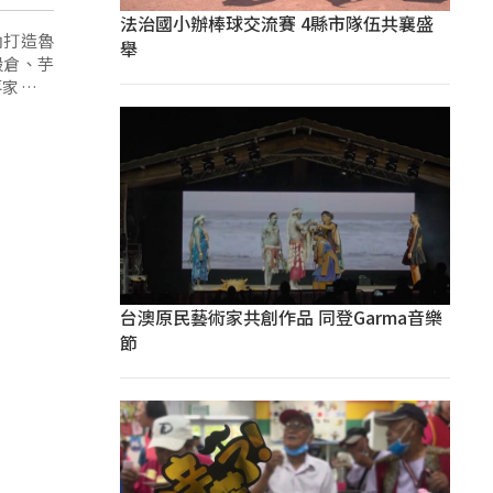
法治國小辦棒球交流賽 4縣市隊伍共襄盛
內打造魯
舉
穀倉、芋
落家屋型
台澳原民藝術家共創作品 同登Garma音樂
節