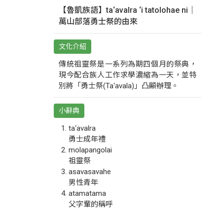
【魯凱族語】ta‘avalra ‘i tatolohae ni｜
萬山部落勇士祭的由來
文化介紹
傳統祖靈祭是一系列為期四個月的祭典，
現今配合族人工作求學濃縮為一天，並特
別將「勇士祭(Ta‘avala)」凸顯辦理。
小辭典
ta‘avalra
勇士成年禮
molapangolai
祖靈祭
asavasavahe
男性青年
atamatama
父字輩的稱呼