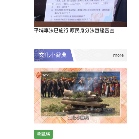
平埔專法已施行 原民身分法暫緩審查
文化小辭典
魯凱族