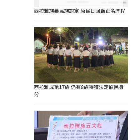
西拉雅族獲民族認定 原民日回顧正名歷程
西拉雅成第17族 仍有8族待獲法定原民身
分