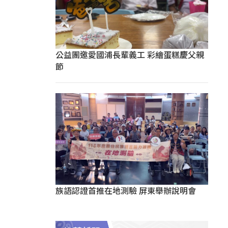
公益團邀愛國浦長輩義工 彩繪蛋糕慶父親
節
族語認證首推在地測驗 屏東舉辦說明會