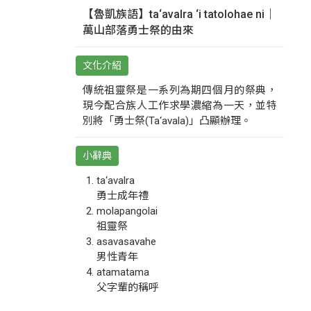
【魯凱族語】ta‘avalra ‘i tatolohae ni｜
萬山部落勇士祭的由來
文化介紹
傳統祖靈祭是一系列為期四個月的祭典，
現今配合族人工作求學濃縮為一天，並特
別將「勇士祭(Ta‘avala)」凸顯辦理。
小辭典
ta‘avalra
勇士成年禮
molapangolai
祖靈祭
asavasavahe
男性青年
atamatama
父字輩的稱呼