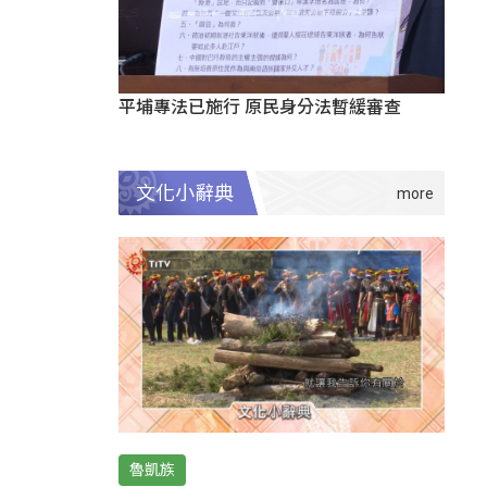
平埔專法已施行 原民身分法暫緩審查
文化小辭典
魯凱族