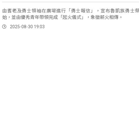
由耆老及勇士領袖在廣場進行「勇士報信」，宣布魯凱族勇士
始，並由優秀青年帶領完成「起火儀式」，象徵薪火相傳。
2025-08-30 19:03