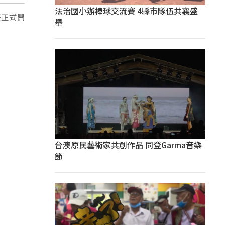
法治國小辦棒球交流賽 4縣市隊伍共襄盛
祭正式開
舉
台澳原民藝術家共創作品 同登Garma音樂
節