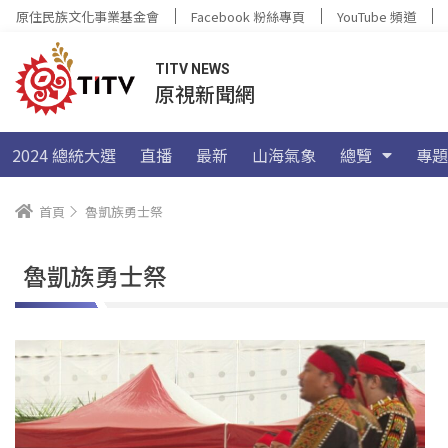
原住民族文化事業基金會
Facebook 粉絲專頁
YouTube 頻道
TITV NEWS
原視新聞網
2024 總統大選
直播
最新
山海氣象
總覽
專題
首頁
魯凱族勇士祭
魯凱族勇士祭