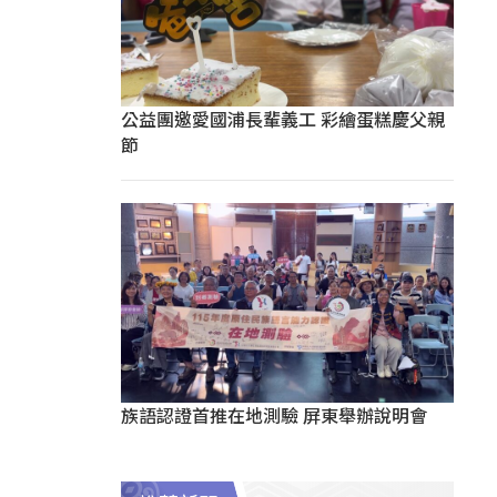
公益團邀愛國浦長輩義工 彩繪蛋糕慶父親
節
族語認證首推在地測驗 屏東舉辦說明會