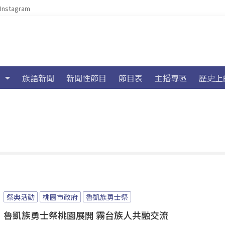
Instagram
族語新聞
新聞性節目
節目表
主播專區
歷史上
祭典活動
桃園市政府
魯凱族勇士祭
魯凱族勇士祭桃園展開 霧台族人共融交流