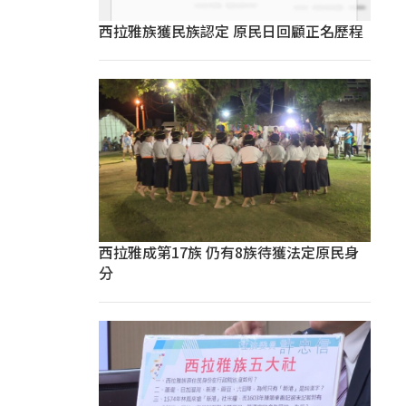
西拉雅族獲民族認定 原民日回顧正名歷程
西拉雅成第17族 仍有8族待獲法定原民身
分