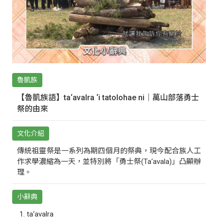
魯凱族
【魯凱族語】ta‘avalra ‘i tatolohae ni｜萬山部落勇士
祭的由來
文化介紹
傳統祖靈祭是一系列為期四個月的祭典，現今配合族人工
作求學濃縮為一天，並特別將「勇士祭(Ta‘avala)」凸顯辦
理。
小辭典
ta‘avalra