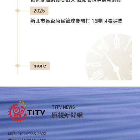
楊柳颱風路徑變數大 氣象署說明最新路徑
2025
新北市長盃原民籃球賽開打 16隊同場競技
more
TITV NEWS
原視新聞網
電話：(02)2788-1600