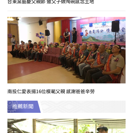
台東窯藝慶父親節 邀父子做陶碗感念土地
南投仁愛表揚16位模範父親 感謝爸爸辛勞
推薦新聞