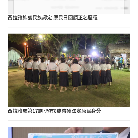
西拉雅族獲民族認定 原民日回顧正名歷程
西拉雅成第17族 仍有8族待獲法定原民身分