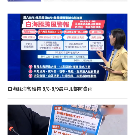
白海豚海警維持 8/8-8/9晨中北部防豪雨