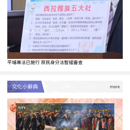
平埔專法已施行 原民身分法暫緩審查
文化小辭典