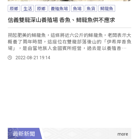
原鄉
生活
原鄉
養殖魚場
魚場
魚貨
鱘龍魚
信義雙龍深山養殖場 香魚、鱘龍魚供不應求
撈起肥美的鱘龍魚，這條將近六公斤的鱘龍魚，老闆表示大
概養了兩年時間，這座位在雙龍部落後山的「伊希岸香魚
場」，是由當地族人金國賓所經營，過去是以養殖香魚為
主，因環境以及山泉水水質好，讓香魚品質大受民眾青...。
2022-08-21 19:14
最新新聞