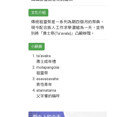
文化介紹
傳統祖靈祭是一系列為期四個月的祭典，
現今配合族人工作求學濃縮為一天，並特
別將「勇士祭(Ta‘avala)」凸顯辦理。
小辭典
ta‘avalra
勇士成年禮
molapangolai
祖靈祭
asavasavahe
男性青年
atamatama
父字輩的稱呼
歷史上的今天