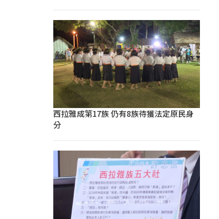
西拉雅成第17族 仍有8族待獲法定原民身
分