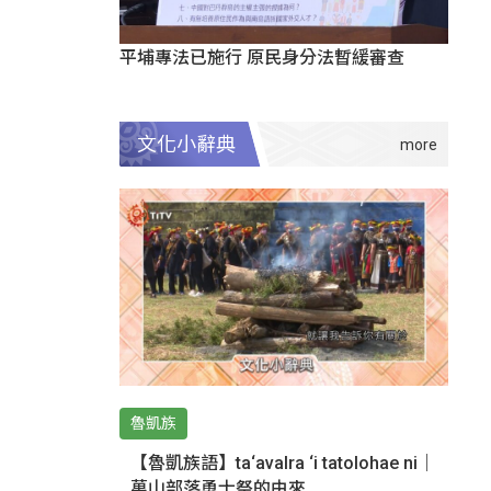
平埔專法已施行 原民身分法暫緩審查
文化小辭典
魯凱族
【魯凱族語】ta‘avalra ‘i tatolohae ni｜
萬山部落勇士祭的由來