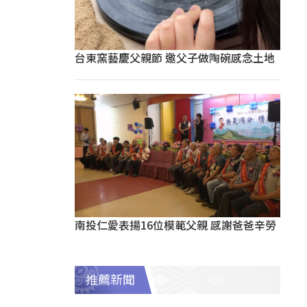
台東窯藝慶父親節 邀父子做陶碗感念土地
南投仁愛表揚16位模範父親 感謝爸爸辛勞
推薦新聞