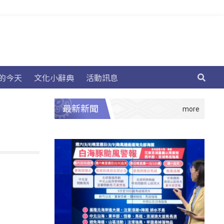
的今天
文化小辭典
活動訊息
最新新聞