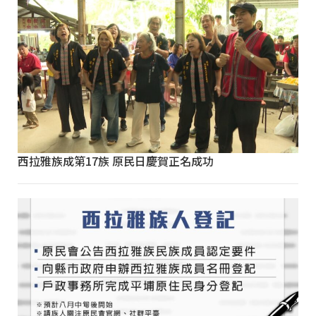
西拉雅族成第17族 原民日慶賀正名成功