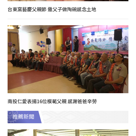
台東窯藝慶父親節 邀父子做陶碗感念土地
南投仁愛表揚16位模範父親 感謝爸爸辛勞
推薦新聞