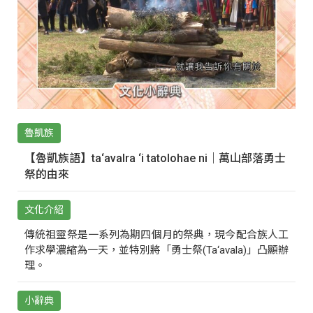
魯凱族
【魯凱族語】ta‘avalra ‘i tatolohae ni｜萬山部落勇士
祭的由來
文化介紹
傳統祖靈祭是一系列為期四個月的祭典，現今配合族人工
作求學濃縮為一天，並特別將「勇士祭(Ta‘avala)」凸顯辦
理。
小辭典