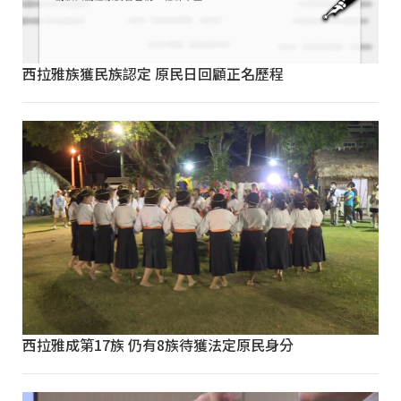
西拉雅族獲民族認定 原民日回顧正名歷程
西拉雅成第17族 仍有8族待獲法定原民身分