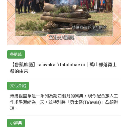
魯凱族
【魯凱族語】ta‘avalra ‘i tatolohae ni｜萬山部落勇士
祭的由來
文化介紹
傳統祖靈祭是一系列為期四個月的祭典，現今配合族人工
作求學濃縮為一天，並特別將「勇士祭(Ta‘avala)」凸顯辦
理。
小辭典