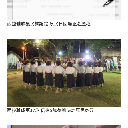
西拉雅族獲民族認定 原民日回顧正名歷程
西拉雅成第17族 仍有8族待獲法定原民身分