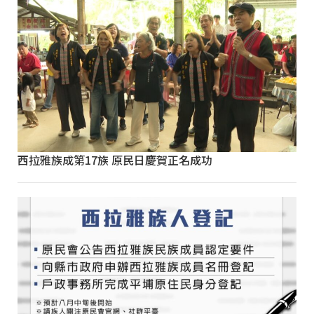
西拉雅族成第17族 原民日慶賀正名成功