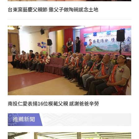
台東窯藝慶父親節 邀父子做陶碗感念土地
南投仁愛表揚16位模範父親 感謝爸爸辛勞
推薦新聞