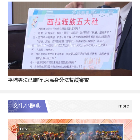
平埔專法已施行 原民身分法暫緩審查
文化小辭典