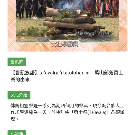
魯凱族
【魯凱族語】ta‘avalra ‘i tatolohae ni｜萬山部落勇士
祭的由來
文化介紹
傳統祖靈祭是一系列為期四個月的祭典，現今配合族人工
作求學濃縮為一天，並特別將「勇士祭(Ta‘avala)」凸顯辦
理。
小辭典