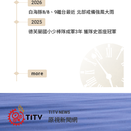
2026
白海豚8/8、9離台最近 北部戒備強風大雨
2025
德芙蘭國小少棒隊成軍3年 獲隊史首座冠軍
more
TITV NEWS
原視新聞網