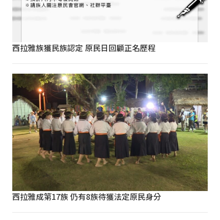
西拉雅族獲民族認定 原民日回顧正名歷程
西拉雅成第17族 仍有8族待獲法定原民身分