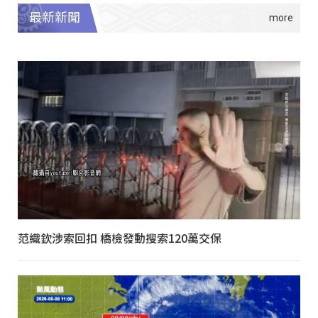
最新新聞
范織欽涉索回扣 橋檢發動搜索120萬交保