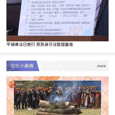
平埔專法已施行 原民身分法暫緩審查
文化小辭典