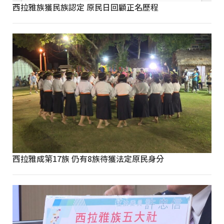
西拉雅族獲民族認定 原民日回顧正名歷程
西拉雅成第17族 仍有8族待獲法定原民身分