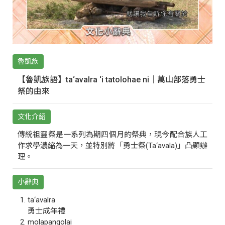
魯凱族
【魯凱族語】ta‘avalra ‘i tatolohae ni｜萬山部落勇士
祭的由來
文化介紹
傳統祖靈祭是一系列為期四個月的祭典，現今配合族人工
作求學濃縮為一天，並特別將「勇士祭(Ta‘avala)」凸顯辦
理。
小辭典
ta‘avalra
勇士成年禮
molapangolai