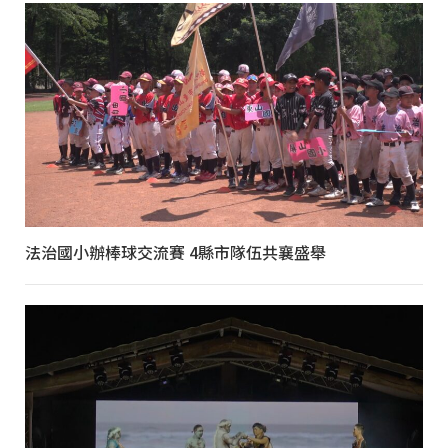
法治國小辦棒球交流賽 4縣市隊伍共襄盛舉