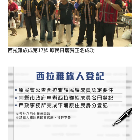
西拉雅族成第17族 原民日慶賀正名成功