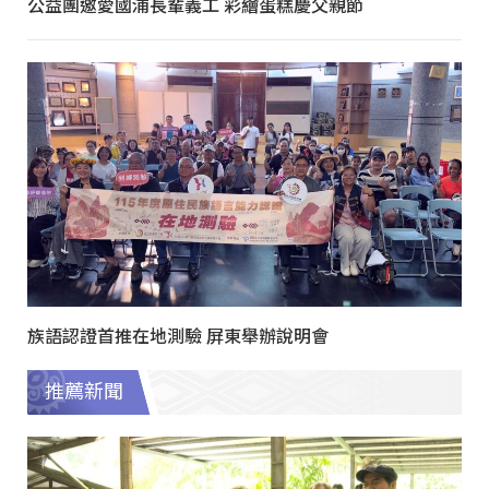
公益團邀愛國浦長輩義工 彩繪蛋糕慶父親節
族語認證首推在地測驗 屏東舉辦說明會
推薦新聞