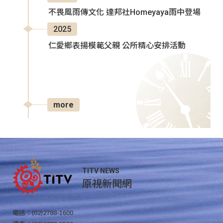
不畏風雨傳文化 達邦社Homeyaya雨中登場
2025
仁愛鄉表揚模範父親 公所精心安排活動
more
TITV NEWS
原視新聞網
電話：(02)2788-1600