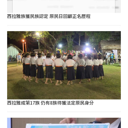
西拉雅族獲民族認定 原民日回顧正名歷程
西拉雅成第17族 仍有8族待獲法定原民身分