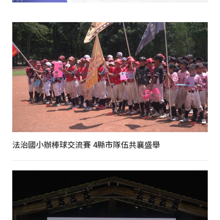
法治國小辦棒球交流賽 4縣市隊伍共襄盛舉