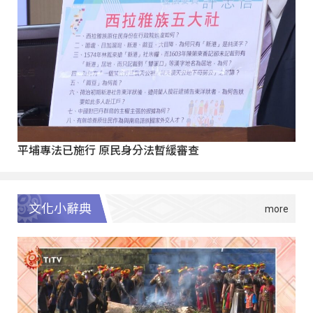
平埔專法已施行 原民身分法暫緩審查
文化小辭典