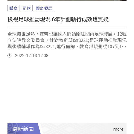
體育
足球
體育發展
檢視足球推動現況 6年計劃執行成效遭質疑
全球瘋世足熱，連帶也讓國人開始關注國內足球發展，12號
立法院教文委員會，針對教育部&#8221;足球運動推動現況
與後續輔導作為&#8221;進行備詢，教育部規劃從107到112
年，6年足球發展計畫，總經費高達43億多元，分配在公務
2022-12-13 12:08
預算、運動發展基金和前瞻特別預算，也從110年編列的預
算來看，優化學生足球運動經費1億7千多萬，其中8千萬屬
於6年足球發展計畫的匡列經費，再看到運動發展基金，也編
列2億5900萬，合計3億多元，不過立委認為這份數據，難以
掌握業務全貌。
最新新聞