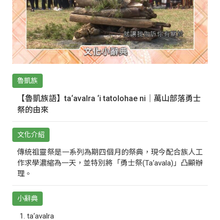
魯凱族
【魯凱族語】ta‘avalra ‘i tatolohae ni｜萬山部落勇士
祭的由來
文化介紹
傳統祖靈祭是一系列為期四個月的祭典，現今配合族人工
作求學濃縮為一天，並特別將「勇士祭(Ta‘avala)」凸顯辦
理。
小辭典
ta‘avalra