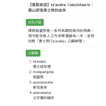
【魯凱族語】ta‘avalra ‘i tatolohae ni｜
萬山部落勇士祭的由來
文化介紹
傳統祖靈祭是一系列為期四個月的祭典，
現今配合族人工作求學濃縮為一天，並特
別將「勇士祭(Ta‘avala)」凸顯辦理。
小辭典
ta‘avalra
勇士成年禮
molapangolai
祖靈祭
asavasavahe
男性青年
atamatama
父字輩的稱呼