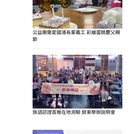
公益團邀愛國浦長輩義工 彩繪蛋糕慶父親
節
族語認證首推在地測驗 屏東舉辦說明會