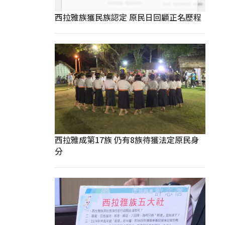
西拉雅族獲民族認定 原民日回顧正名歷程
西拉雅成第17族 仍有8族待獲法定原民身
分