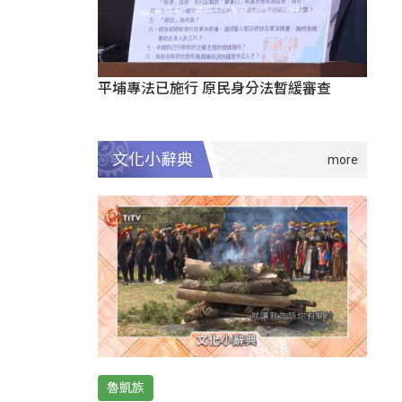
平埔專法已施行 原民身分法暫緩審查
文化小辭典
魯凱族