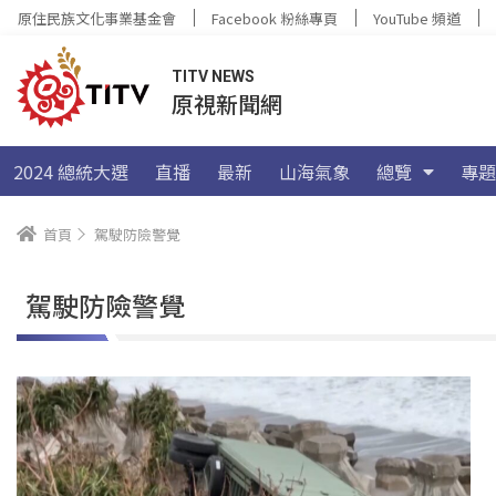
原住民族文化事業基金會
Facebook 粉絲專頁
YouTube 頻道
TITV NEWS
原視新聞網
2024 總統大選
直播
最新
山海氣象
總覽
專題
首頁
駕駛防險警覺
駕駛防險警覺