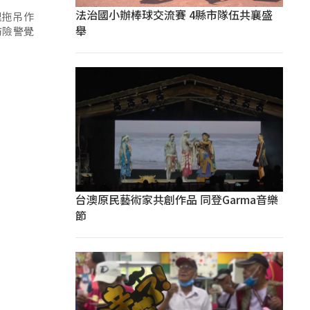
法治國小辦棒球交流賽 4縣市隊伍共襄盛
理拖吊作
舉
防險警覺
台澳原民藝術家共創作品 同登Garma音樂
節