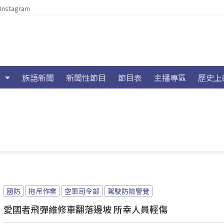
Instagram
族語新聞
新聞性節目
節目表
主播專區
歷史上
國防
拖吊作業
空軍司令部
駕駛防險警覺
愛國者飛彈維修車翻落邊坡 所幸人員輕傷