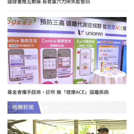
國健署推互動展 長者量六力揪失能警訊
基金會攜手超商、診所 推「健康ACE」遠離疾病
推薦新聞