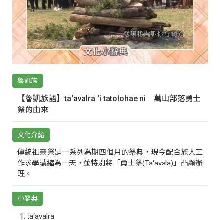
魯凱族
【魯凱族語】ta‘avalra ‘i tatolohae ni｜萬山部落勇士
祭的由來
文化介紹
傳統祖靈祭是一系列為期四個月的祭典，現今配合族人工
作求學濃縮為一天，並特別將「勇士祭(Ta‘avala)」凸顯辦
理。
小辭典
ta‘avalra