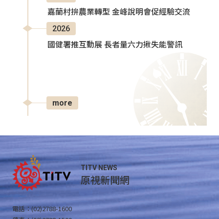
嘉蘭村拚農業轉型 金峰說明會促經驗交流
2026
國健署推互動展 長者量六力揪失能警訊
more
TITV NEWS
原視新聞網
電話：(02)2788-1600