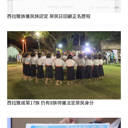
西拉雅族獲民族認定 原民日回顧正名歷程
西拉雅成第17族 仍有8族待獲法定原民身分