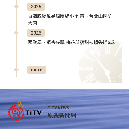
2026
白海豚颱風暴風圈縮小 竹苗、台北山區防
大雨
2026
兩颱風、猴害夾擊 梅花部落甜柿損失近6成
more
TITV NEWS
原視新聞網