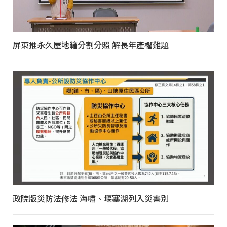
屏東推永久屋地籍分割分照 解長年產權難題
政院版災防法修法 海嘯、堰塞湖列入災害別