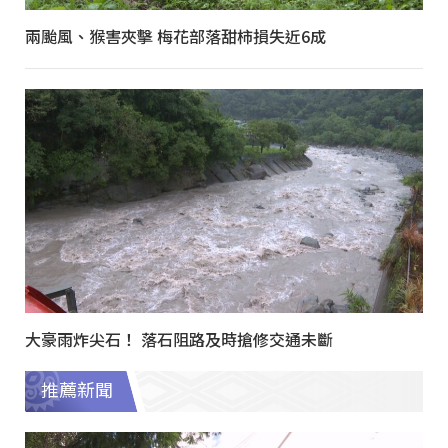
兩颱風、猴害夾擊 梅花部落甜柿損失近6成
大豪雨炸尖石！ 落石阻路及時搶修交通未斷
推薦新聞