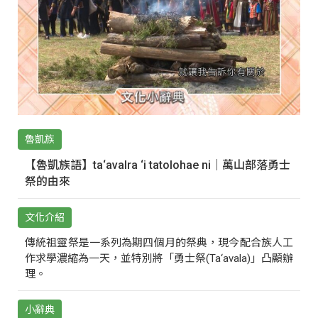
魯凱族
【魯凱族語】ta‘avalra ‘i tatolohae ni｜萬山部落勇士
祭的由來
文化介紹
傳統祖靈祭是一系列為期四個月的祭典，現今配合族人工
作求學濃縮為一天，並特別將「勇士祭(Ta‘avala)」凸顯辦
理。
小辭典