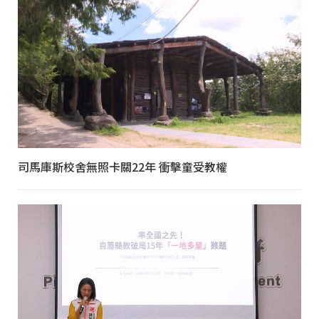
司馬庫斯校舍無照卡關22年 衝擊童受教權