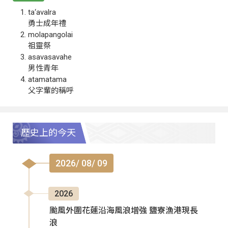
ta‘avalra
勇士成年禮
molapangolai
祖靈祭
asavasavahe
男性青年
atamatama
父字輩的稱呼
歷史上的今天
2026/ 08/ 09
2026
颱風外圍花蓮沿海風浪增強 鹽寮漁港現長
浪