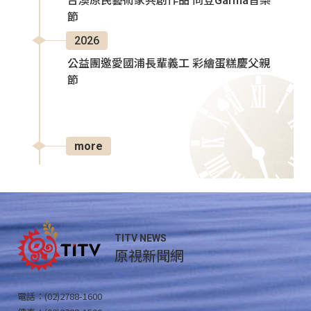
台澳原民藝術家共創作品 同登Garma音樂
節
2026
公益團邀愛國浦長輩義工 彩繪蛋糕慶父親
節
more
TITV NEWS
原視新聞網
電話：(02)2788-1600