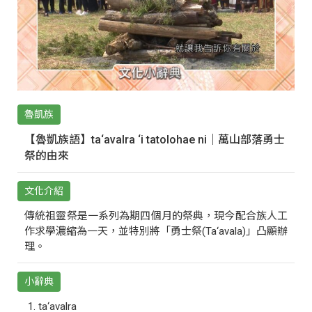
魯凱族
【魯凱族語】ta‘avalra ‘i tatolohae ni｜萬山部落勇士
祭的由來
文化介紹
傳統祖靈祭是一系列為期四個月的祭典，現今配合族人工
作求學濃縮為一天，並特別將「勇士祭(Ta‘avala)」凸顯辦
理。
小辭典
ta‘avalra