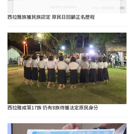
西拉雅族獲民族認定 原民日回顧正名歷程
西拉雅成第17族 仍有8族待獲法定原民身分