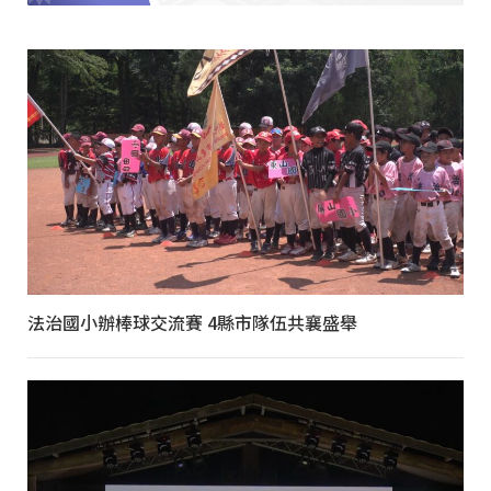
法治國小辦棒球交流賽 4縣市隊伍共襄盛舉