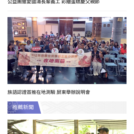
公益團邀愛國浦長輩義工 彩繪蛋糕慶父親節
族語認證首推在地測驗 屏東舉辦說明會
推薦新聞