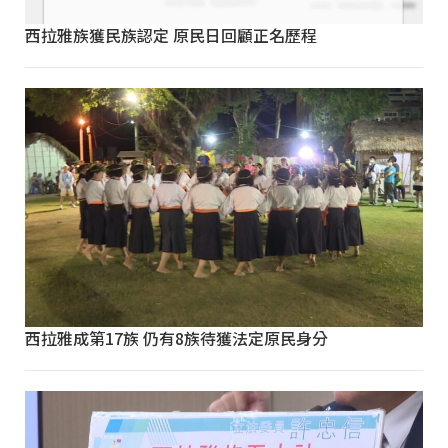
西拉雅族獲民族認定 原民日回顧正名歷程
西拉雅成第17族 仍有8族待獲法定原民身分