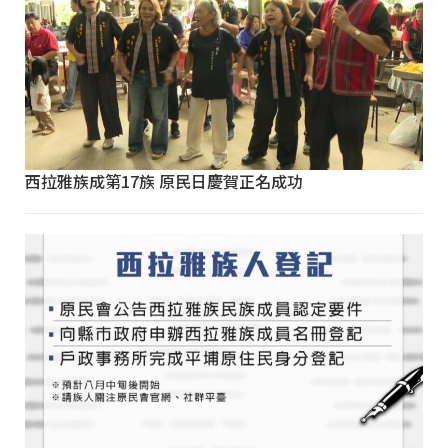
西拉雅族成第17族 原民日慶賀正名成功