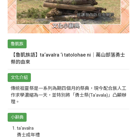
魯凱族
【魯凱族語】ta‘avalra ‘i tatolohae ni｜萬山部落勇士
祭的由來
文化介紹
傳統祖靈祭是一系列為期四個月的祭典，現今配合族人工
作求學濃縮為一天，並特別將「勇士祭(Ta‘avala)」凸顯辦
理。
小辭典
ta‘avalra
勇士成年禮