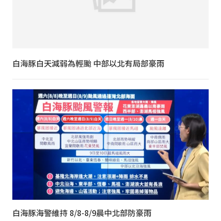
白海豚白天減弱為輕颱 中部以北有局部豪雨
白海豚海警維持 8/8-8/9晨中北部防豪雨