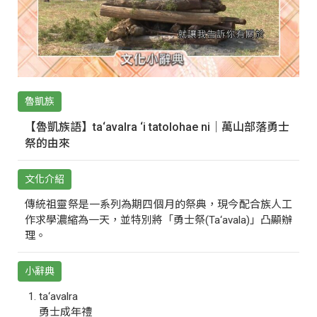
魯凱族
【魯凱族語】ta‘avalra ‘i tatolohae ni｜萬山部落勇士
祭的由來
文化介紹
傳統祖靈祭是一系列為期四個月的祭典，現今配合族人工
作求學濃縮為一天，並特別將「勇士祭(Ta‘avala)」凸顯辦
理。
小辭典
ta‘avalra
勇士成年禮