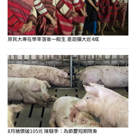
原民大專在學率落後一般生 差距擴大近4成
8月豬價破105元 陳駿季：為節慶短期現象