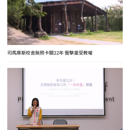
司馬庫斯校舍無照卡關22年 衝擊童受教權