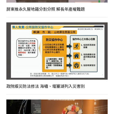
屏東推永久屋地籍分割分照 解長年產權難題
政院版災防法修法 海嘯、堰塞湖列入災害別