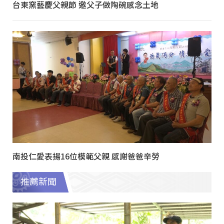
台東窯藝慶父親節 邀父子做陶碗感念土地
南投仁愛表揚16位模範父親 感謝爸爸辛勞
推薦新聞