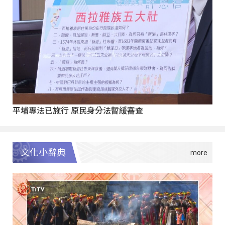
平埔專法已施行 原民身分法暫緩審查
文化小辭典