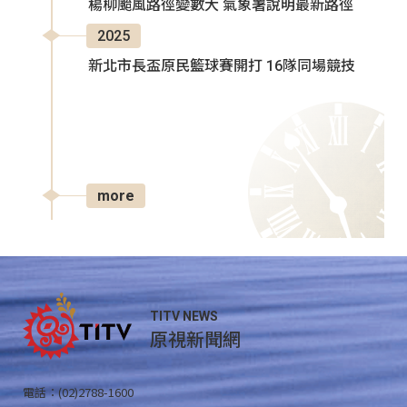
楊柳颱風路徑變數大 氣象署說明最新路徑
2025
新北市長盃原民籃球賽開打 16隊同場競技
more
TITV NEWS
原視新聞網
電話：(02)2788-1600