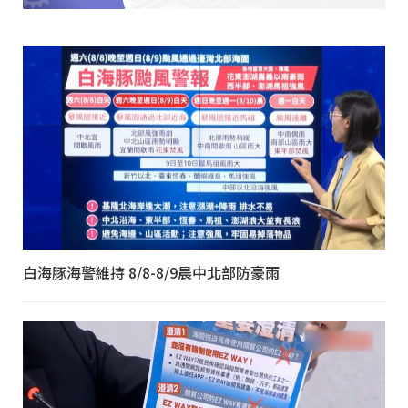
白海豚海警維持 8/8-8/9晨中北部防豪雨