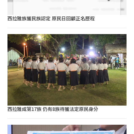
西拉雅族獲民族認定 原民日回顧正名歷程
西拉雅成第17族 仍有8族待獲法定原民身分