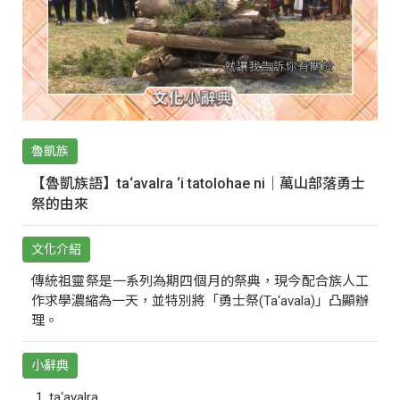
魯凱族
【魯凱族語】ta‘avalra ‘i tatolohae ni｜萬山部落勇士
祭的由來
文化介紹
傳統祖靈祭是一系列為期四個月的祭典，現今配合族人工
作求學濃縮為一天，並特別將「勇士祭(Ta‘avala)」凸顯辦
理。
小辭典
ta‘avalra