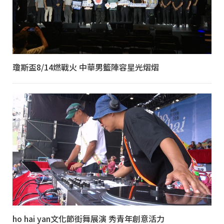
瓊斯盃8/14燃戰火 中華男籃陣容星光熠熠
ho hai yan文化節街舞展演 秀青年創意活力