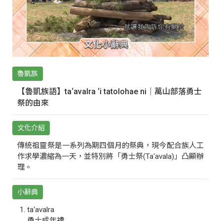
魯凱族
【魯凱族語】ta‘avalra ‘i tatolohae ni｜萬山部落勇士
祭的由來
文化介紹
傳統祖靈祭是一系列為期四個月的祭典，現今配合族人工
作求學濃縮為一天，並特別將「勇士祭(Ta‘avala)」凸顯辦
理。
小辭典
ta‘avalra
勇士成年禮