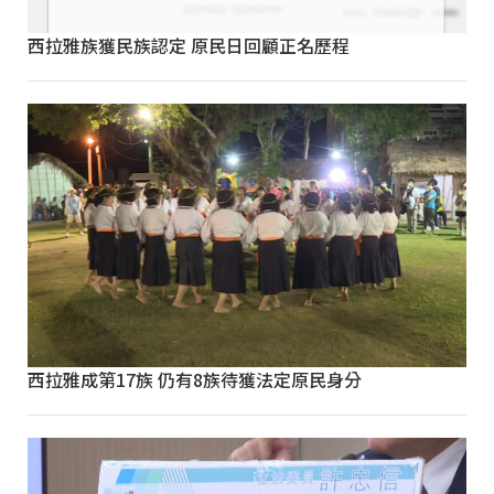
西拉雅族獲民族認定 原民日回顧正名歷程
西拉雅成第17族 仍有8族待獲法定原民身分