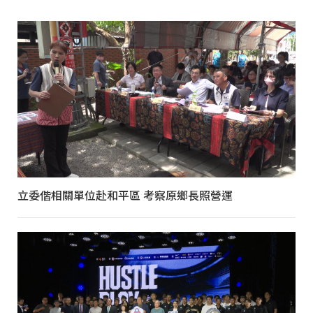
立委偕相關單位赴和平區 考察原鄉長照營運