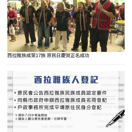
西拉雅族成第17族 原民日慶賀正名成功