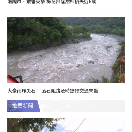
兩颱風、猴害夾擊 梅花部落甜柿損失近6成
大豪雨炸尖石！ 落石阻路及時搶修交通未斷
推薦新聞