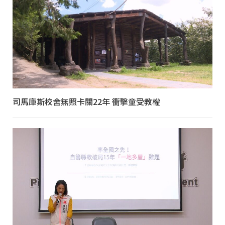
司馬庫斯校舍無照卡關22年 衝擊童受教權