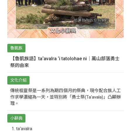
魯凱族
【魯凱族語】ta‘avalra ‘i tatolohae ni｜萬山部落勇士
祭的由來
文化介紹
傳統祖靈祭是一系列為期四個月的祭典，現今配合族人工
作求學濃縮為一天，並特別將「勇士祭(Ta‘avala)」凸顯辦
理。
小辭典
ta‘avalra