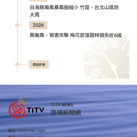
白海豚颱風暴風圈縮小 竹苗、台北山區防
大雨
2026
兩颱風、猴害夾擊 梅花部落甜柿損失近6成
more
TITV NEWS
原視新聞網
電話：(02)2788-1600