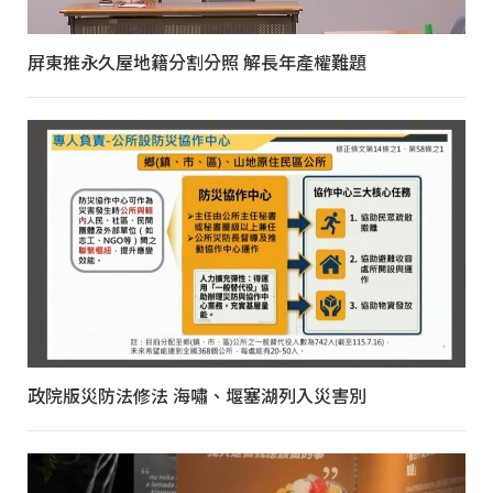
屏東推永久屋地籍分割分照 解長年產權難題
政院版災防法修法 海嘯、堰塞湖列入災害別