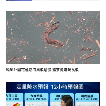
颱風外圍花蓮沿海風浪增強 鹽寮漁港現長浪