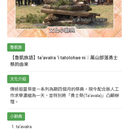
魯凱族
【魯凱族語】ta‘avalra ‘i tatolohae ni｜萬山部落勇士
祭的由來
文化介紹
傳統祖靈祭是一系列為期四個月的祭典，現今配合族人工
作求學濃縮為一天，並特別將「勇士祭(Ta‘avala)」凸顯辦
理。
小辭典
ta‘avalra