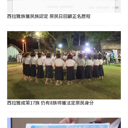
西拉雅族獲民族認定 原民日回顧正名歷程
西拉雅成第17族 仍有8族待獲法定原民身分