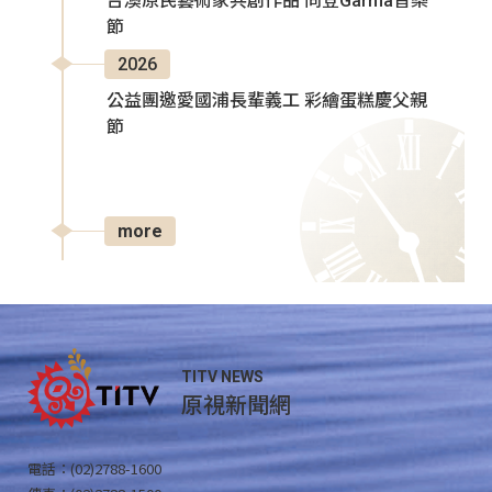
台澳原民藝術家共創作品 同登Garma音樂
節
2026
公益團邀愛國浦長輩義工 彩繪蛋糕慶父親
節
more
TITV NEWS
原視新聞網
電話：(02)2788-1600