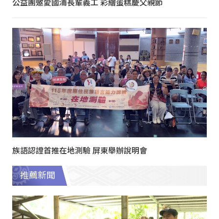
公益團邀愛國浦長輩義工 彩繪蛋糕慶父親節
族語認證首推在地測驗 屏東舉辦說明會
推薦新聞