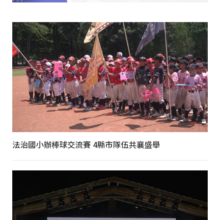
法治國小辦棒球交流賽 4縣市隊伍共襄盛舉