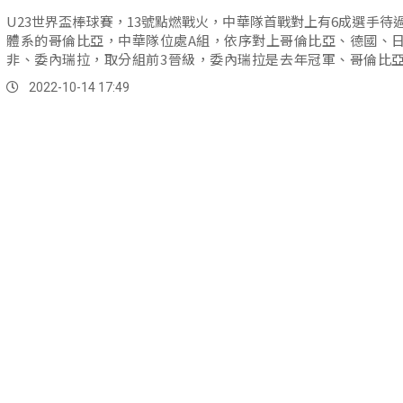
U23世界盃棒球賽，13號點燃戰火，中華隊首戰對上有6成選手待
體系的哥倫比亞，中華隊位處A組，依序對上哥倫比亞、德國、
非、委內瑞拉，取分組前3晉級，委內瑞拉是去年冠軍、哥倫比
軍...。
2022-10-14 17:49