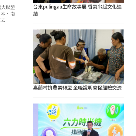
台東pulingau生命故事展 香氛串起文化連
過大聯盟
結
日本、南
亞去年季
嘉蘭村拚農業轉型 金峰說明會促經驗交流