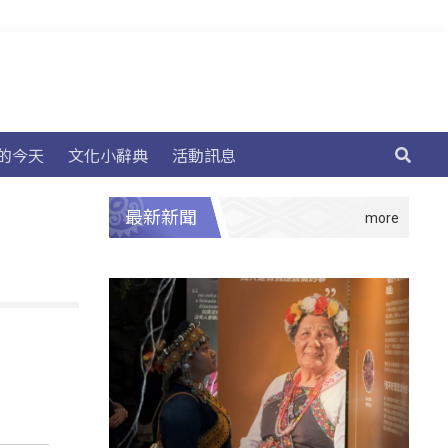
的今天
文化小辭典
活動訊息
最新新聞