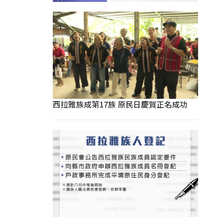
西拉雅族成第17族 原民日慶賀正名成功