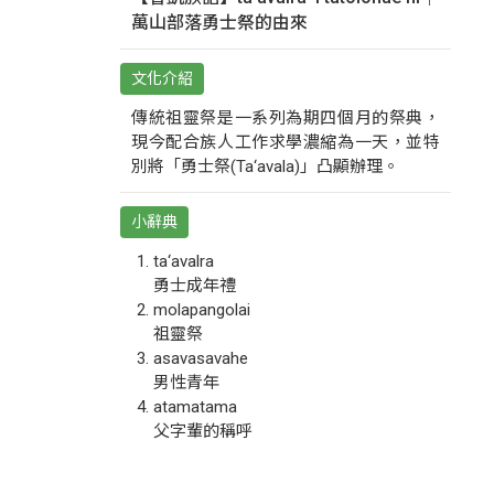
萬山部落勇士祭的由來
文化介紹
傳統祖靈祭是一系列為期四個月的祭典，
現今配合族人工作求學濃縮為一天，並特
別將「勇士祭(Ta‘avala)」凸顯辦理。
小辭典
ta‘avalra
勇士成年禮
molapangolai
祖靈祭
asavasavahe
男性青年
atamatama
父字輩的稱呼