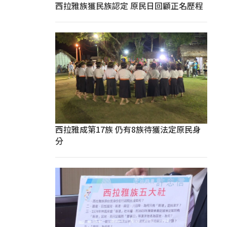
西拉雅族獲民族認定 原民日回顧正名歷程
西拉雅成第17族 仍有8族待獲法定原民身
分