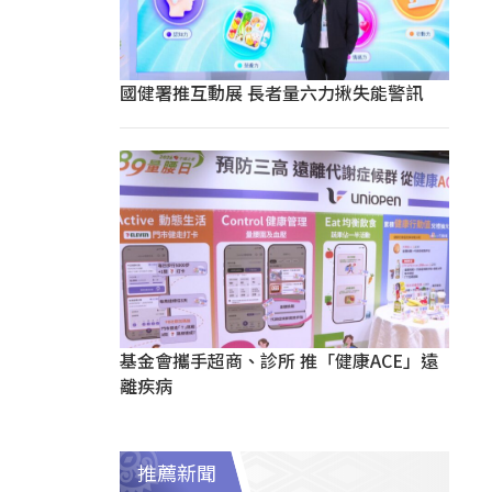
國健署推互動展 長者量六力揪失能警訊
基金會攜手超商、診所 推「健康ACE」遠
離疾病
推薦新聞