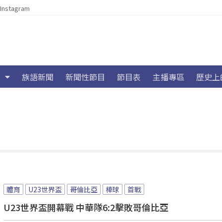
Instagram
族語新聞
新聞性節目
節目表
主播專區
歷史上
體育
U23世界盃
哥倫比亞
棒球
首戰
U23世界盃開幕戰 中華隊6:2擊敗哥倫比亞