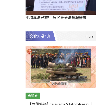
平埔專法已施行 原民身分法暫緩審查
文化小辭典
魯凱族
【魯凱族語】ta‘avalra ‘i tatolohae ni｜